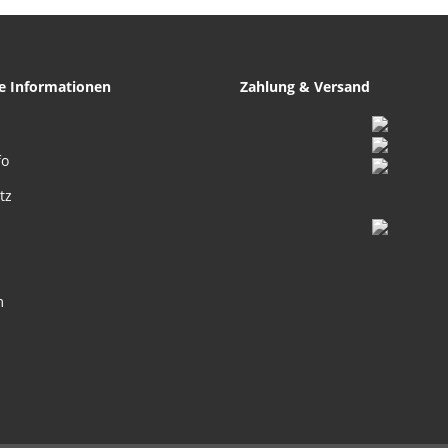
he Informationen
Zahlung & Versand
fo
tz
m