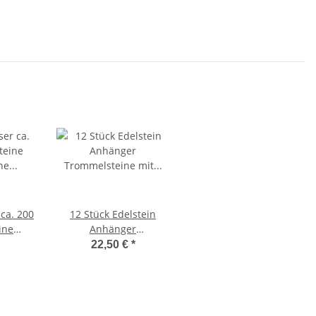
Handschmeichler
ca. 200
12 Stück Edelstein
ine
Anhänger
oliert
Trommelsteine mit
22,50 €
*
enquarz
silberfarbener Öse
 grün