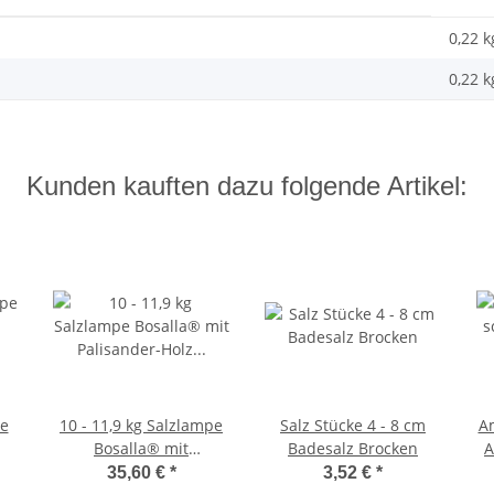
0,22 k
0,22
k
Kunden kauften dazu folgende Artikel:
pe
10 - 11,9 kg Salzlampe
Salz Stücke 4 - 8 cm
A
Bosalla® mit
Badesalz Brocken
A
l,
Palisander-Holz Sockel,
35,60 €
*
3,52 €
*