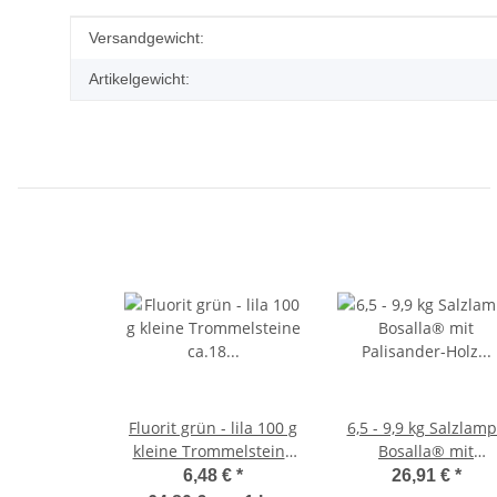
Produkteigenschaft
Wert
Versandgewicht:
Artikelgewicht:
Fluorit grün - lila 100 g
6,5 - 9,9 kg Salzlam
kleine Trommelsteine
Bosalla® mit
ca.18 - 20 mm
Palisander-Holz Socke
6,48 €
*
26,91 €
*