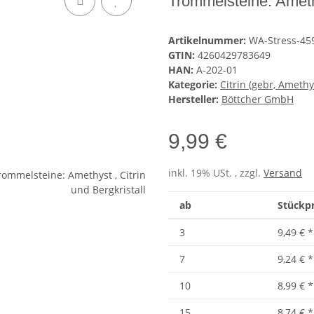
Trommelsteine: Amethy
Artikelnummer:
WA-Stress-45
GTIN:
4260429783649
HAN:
A-202-01
Kategorie:
Citrin (gebr, Amethy
Hersteller:
Böttcher GmbH
9,99 €
inkl. 19% USt. , zzgl.
Versand
ab
Stückpr
3
9,49 €
*
7
9,24 €
*
10
8,99 €
*
15
8,74 €
*