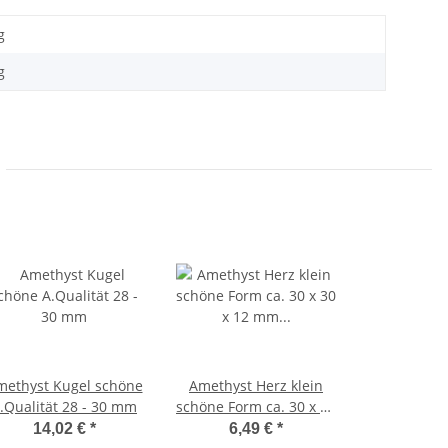
g
g
methyst Kugel schöne
Amethyst Herz klein
.Qualität 28 - 30 mm
schöne Form ca. 30 x 30
x 12 mm als
14,02 €
*
6,49 €
*