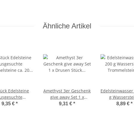
5
Salz Leuchte mit 175
cm Kabel weiß
Ähnliche Artikel
tück Edelsteine
Amethyst 3er Geschenk
Edelsteinwasser 
usgesuchte
give away Set 1 x
g Wasserste
lsteine ca. 20 -
Drusen Stück 1 x
Trommelsteine p
9,35 €
*
9,31 €
*
8,89 €
*
m in schwarzem
Trommelstein 1 x
Amethyst / Ros
Samtbeutel
Schlüsselanhänger
und Aventurin