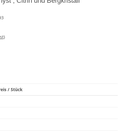
st , Citrin und Bergkristall
93
st)
eis / Stück