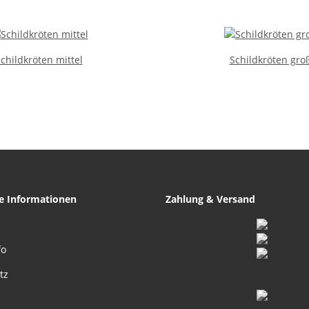
childkröten mittel
Schildkröten gro
he Informationen
Zahlung & Versand
fo
tz