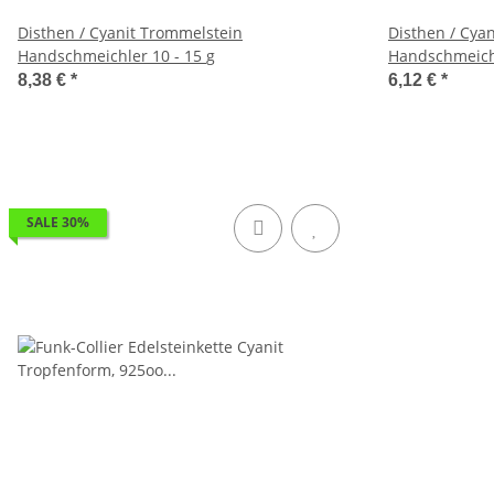
Disthen / Cyanit Trommelstein
Disthen / Cya
Handschmeichler 10 - 15 g
8,38 €
*
6,12 €
*
SALE 30%