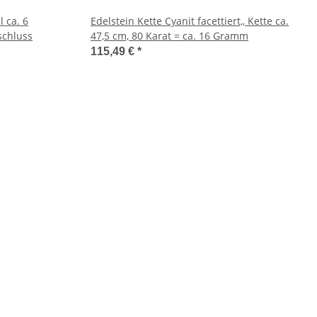
 ca. 6
Edelstein Kette Cyanit facettiert,, Kette ca.
schluss
47,5 cm, 80 Karat = ca. 16 Gramm
115,49 €
*