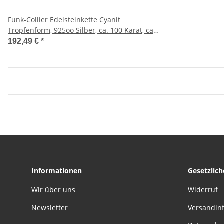
Funk-Collier Edelsteinkette Cyanit
Tropfenform, 925oo Silber, ca. 100 Karat, ca.
42,5-48 cm
192,49 €
*
Informationen
Gesetzlic
Wir über uns
Widerruf
Newsletter
Versandin