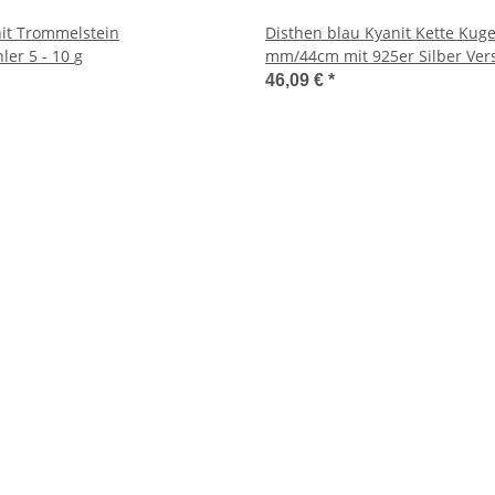
nit Trommelstein
Disthen blau Kyanit Kette Kugel
Handschmeichler 5 - 10 g
mm/44cm mit 925er Silber Ver
46,09 €
*