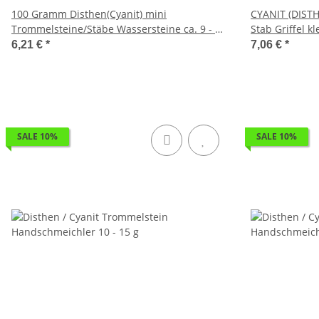
100 Gramm Disthen(Cyanit) mini
CYANIT (DIST
Trommelsteine/Stäbe Wassersteine ca. 9 - 25
Stab Griffel k
mm
6,21 €
*
7,06 €
*
SALE 10%
SALE 10%