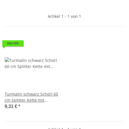
Artikel 1 - 1 von 1
SALE 10%
Turmalin schwarz Schörl 60
cm Splitter Kette mit
silberfarbenen
9,31 €
*
Karabinerverschluss