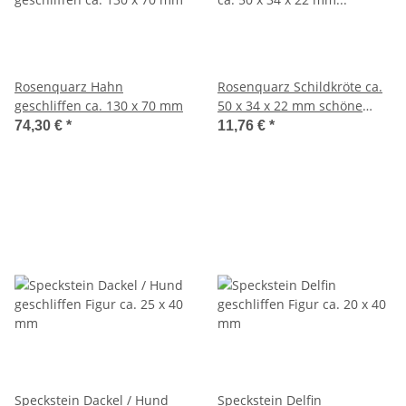
Rosenquarz Hahn
Rosenquarz Schildkröte ca.
geschliffen ca. 130 x 70 mm
50 x 34 x 22 mm schöne
Deko Figur und
74,30 €
*
11,76 €
*
Glücksbringer
Speckstein Dackel / Hund
Speckstein Delfin