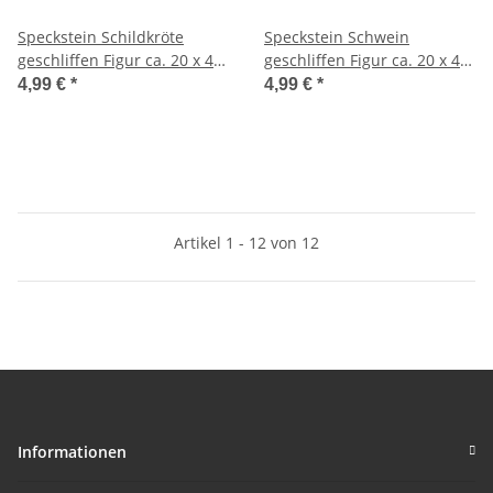
Speckstein Schildkröte
Speckstein Schwein
geschliffen Figur ca. 20 x 40
geschliffen Figur ca. 20 x 40
mm
mm
4,99 €
*
4,99 €
*
Artikel 1 - 12 von 12
Informationen