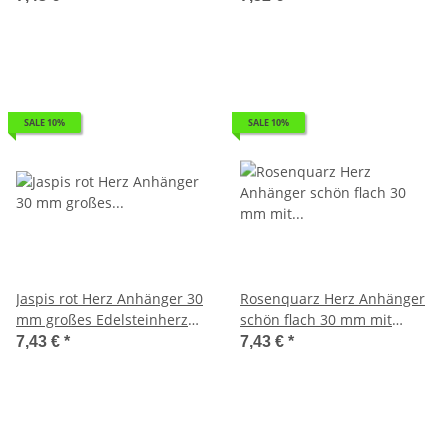
2,5 mm
SALE 10%
SALE 10%
Jaspis rot Herz Anhänger 30
Rosenquarz Herz Anhänger
mm großes Edelsteinherz
schön flach 30 mm mit
ca. 2,5 mm Bohrung und
Bohrung ca. 2,5 mm
7,43 €
*
7,43 €
*
Band 1 Stück