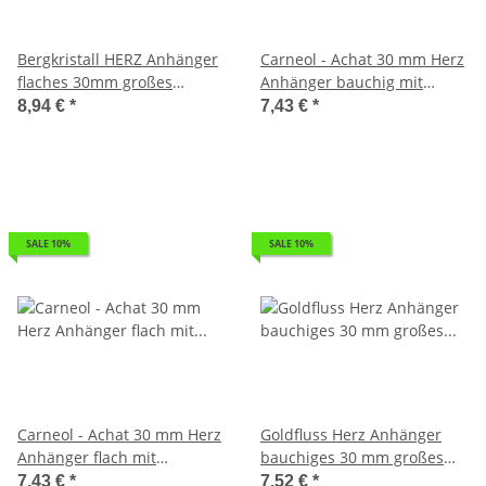
Bergkristall HERZ Anhänger
Carneol - Achat 30 mm Herz
flaches 30mm großes
Anhänger bauchig mit
Edelsteinherz mit Bohrung
Bohrung: ca. 2,5 mm
8,94 €
*
7,43 €
*
ca. 2,5 mm 1 Stück
SALE 10%
SALE 10%
Carneol - Achat 30 mm Herz
Goldfluss Herz Anhänger
Anhänger flach mit
bauchiges 30 mm großes
Bohrung: ca. 2,5 mm
Edelsteinherz Bohrung ca.
7,43 €
*
7,52 €
*