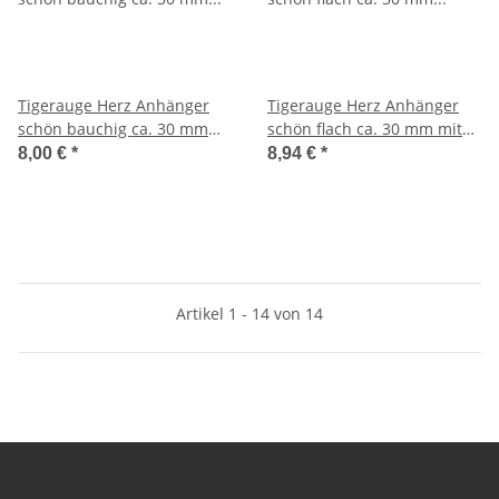
Tigerauge Herz Anhänger
Tigerauge Herz Anhänger
schön bauchig ca. 30 mm
schön flach ca. 30 mm mit
mit Bohrung ca. 2,5 mm
Bohrung ca. 2,5 mm
8,00 €
*
8,94 €
*
Artikel 1 - 14 von 14