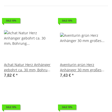
SALE 10%
SALE 10%
Achat Natur Herz Anhänger
Aventurin grün Herz
gebohrt ca. 30 mm, Bohrung
Anhänger 30 mm großes
ca. 2,5 mm
bauchiges Edelsteinherz
7,82 €
*
7,43 €
*
Bohrung ca. 2,5 mm
SALE 10%
SALE 10%