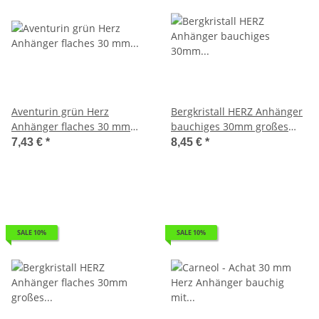
Aventurin grün Herz
Bergkristall HERZ Anhänger
Anhänger flaches 30 mm
bauchiges 30mm großes
großes Edelsteinherz
Edelsteinherz mit Bohrung
7,43 €
*
8,45 €
*
Bohrung ca. 2,5 mm.1 Stück
ca. 2,5 mm
SALE 10%
SALE 10%