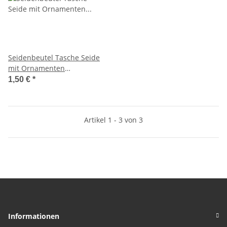
Seidenbeutel Tasche Seide
mit Ornamenten
Kosmetiktäschen gelb sehr
1,50 €
*
dekorativ ca. 12 x 10,5 cm
Artikel 1 - 3 von 3
Informationen