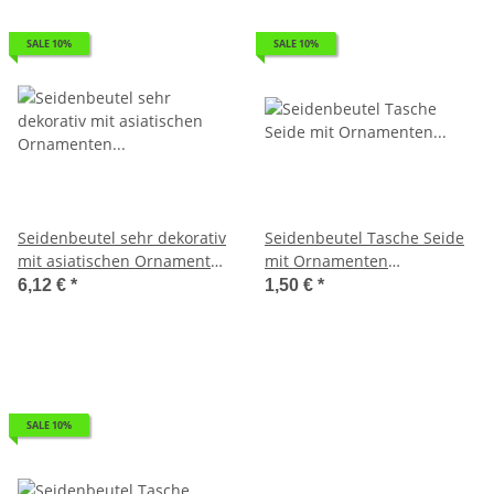
SALE 10%
SALE 10%
Seidenbeutel sehr dekorativ
Seidenbeutel Tasche Seide
mit asiatischen Ornamenten
mit Ornamenten
ca. 21 x 23 cm
Kosmetiktäschen blau sehr
6,12 €
*
1,50 €
*
dekorativ ca. 12 x 10,5 cm
SALE 10%