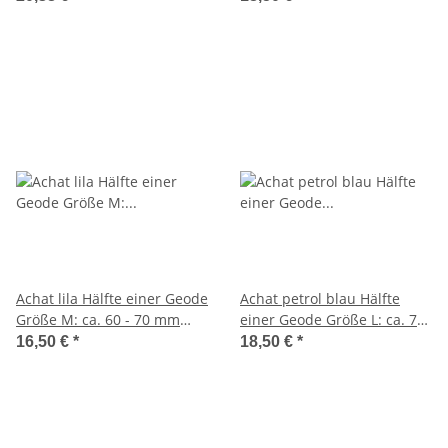
65 mm
coloriert
Achat lila Hälfte einer Geode
Achat petrol blau Hälfte
Größe M: ca. 60 - 70 mm
einer Geode Größe L: ca. 75-
aufgeschnitten, poliert und
90 mm aufgeschnitten,
16,50 €
*
18,50 €
*
coloriert
poliert und coloriert