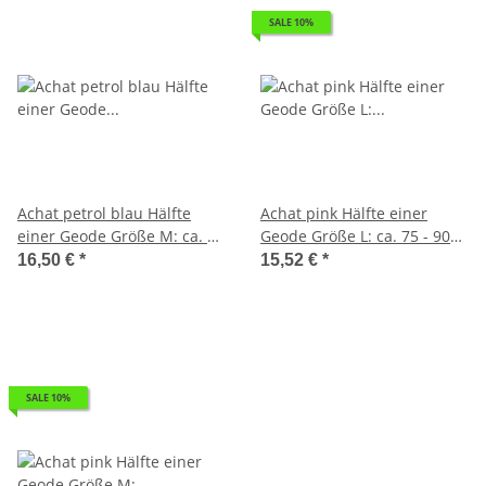
SALE 10%
Achat petrol blau Hälfte
Achat pink Hälfte einer
einer Geode Größe M: ca. 60
Geode Größe L: ca. 75 - 90
- 70 mm aufgeschnitten,
mm aufgeschnitten, poliert
16,50 €
*
15,52 €
*
poliert und colorirt
und coloriert
SALE 10%