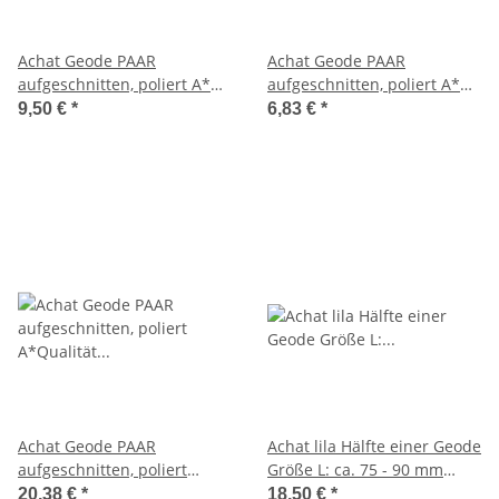
Achat Geode PAAR
Achat Geode PAAR
aufgeschnitten, poliert A*
aufgeschnitten, poliert A*
Qualität Größe *S* ca. 30 -
Qualität Größe *XS ca. 20 -
9,50 €
*
6,83 €
*
40 mm
30 mm
Achat Geode PAAR
Achat lila Hälfte einer Geode
aufgeschnitten, poliert
Größe L: ca. 75 - 90 mm
A*Qualität Größe L ca. 50 -
aufgeschnitten, poliert und
20,38 €
*
18,50 €
*