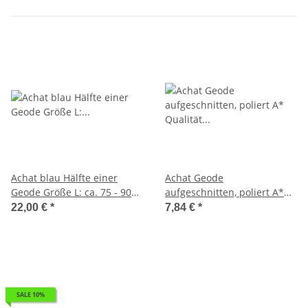
Achat blau Hälfte einer
Achat Geode
Geode Größe L: ca. 75 - 90
aufgeschnitten, poliert A*
mm aufgeschnitten, poliert
Qualität Größe *M* ca.40 -
22,00 €
*
7,84 €
*
blau coloriert
50 mm
SALE 10%