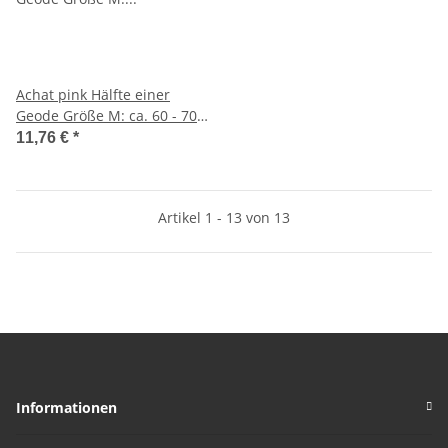
Achat pink Hälfte einer
Geode Größe M: ca. 60 - 70
mm aufgeschnitten, poliert
11,76 €
*
und coloriert
Artikel 1 - 13 von 13
Informationen