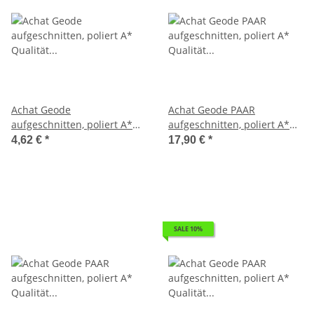
Achat Geode
Achat Geode PAAR
aufgeschnitten, poliert A*
aufgeschnitten, poliert A*
Qualität Größe *S* ca. 30 -
Qualität Größe *M* ca. 40 -
4,62 €
*
17,90 €
*
40 mm
50 mm
SALE 10%