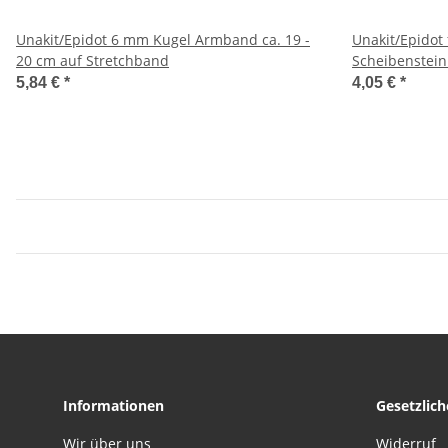
Unakit/Epidot 6 mm Kugel Armband ca. 19 -
Unakit/Epidot
20 cm auf Stretchband
Scheibenstein
mm
5,84 €
*
4,05 €
*
Informationen
Gesetzlic
Wir über uns
Widerruf