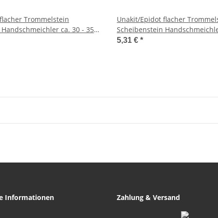
 flacher Trommelstein
Unakit/Epidot flacher Trommel
 Handschmeichler ca. 30 - 35
Scheibenstein Handschmeichler ca
mm
5,31 €
*
he Informationen
Zahlung & Versand