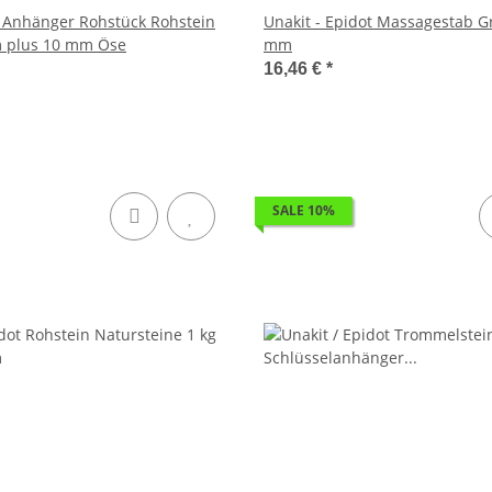
ll Anhänger Rohstück Rohstein
Unakit - Epidot Massagestab Gri
m plus 10 mm Öse
mm
16,46 €
*
SALE 10%