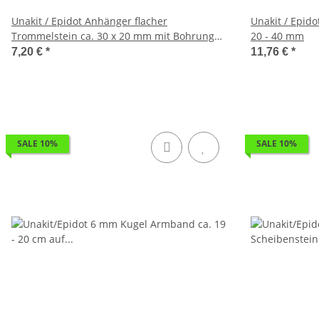
Unakit / Epidot Anhänger flacher
Unakit / Epido
Trommelstein ca. 30 x 20 mm mit Bohrung
20 - 40 mm
ca. 2,5 mm
7,20 €
*
11,76 €
*
SALE 10%
SALE 10%