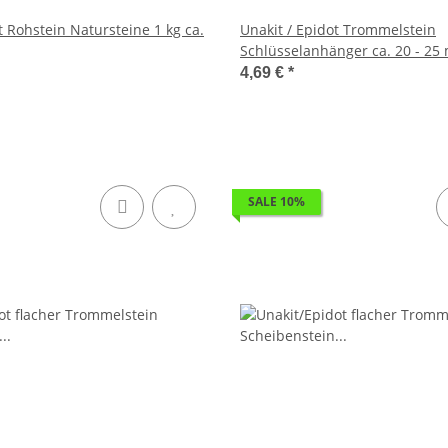
t Rohstein Natursteine 1 kg ca.
Unakit / Epidot Trommelstein
Schlüsselanhänger ca. 20 - 25
und Schlüsselring
4,69 €
*
SALE 10%