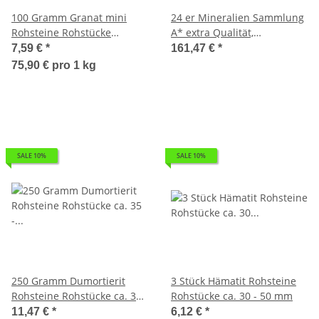
100 Gramm Granat mini
24 er Mineralien Sammlung
Rohsteine Rohstücke
A* extra Qualität,
Wassersteine oder zur
ausgesuchte Rohsteine
7,59 €
*
161,47 €
*
Dekoration ca. 5 - 10 mm
Besonderheiten Größe der
75,90 € pro 1 kg
Steine ca. 40 - 45 mm
SALE 10%
SALE 10%
250 Gramm Dumortierit
3 Stück Hämatit Rohsteine
Rohsteine Rohstücke ca. 35 -
Rohstücke ca. 30 - 50 mm
60 mm
11,47 €
*
6,12 €
*