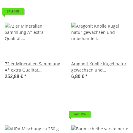
SALE 10%
72 er Mineralien Sammlung
Aragonit Knolle Kugel natur
A* extra Qualität,
gewachsen und
ausgesuchte Rohsteine
unbehandelt ca.. 25-30 mm
252,88 €
*
6,80 €
*
Besonderheiten Größe der
Ø
Steine ca. 25 - 35 mm
SALE 10%