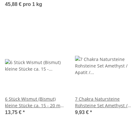
45,88 € pro 1 kg
6 Stück Wismut (Bismut)
7 Chakra Natursteine
kleine Stücke ca. 15 - 20 mm
Rohsteine Set Amethyst /
Give away Geschenk
Apatit / Jaspis rot /
13,75 €
*
9,93 €
*
Orangencalcit / Smaragd /
Sodalith / Tigerauge