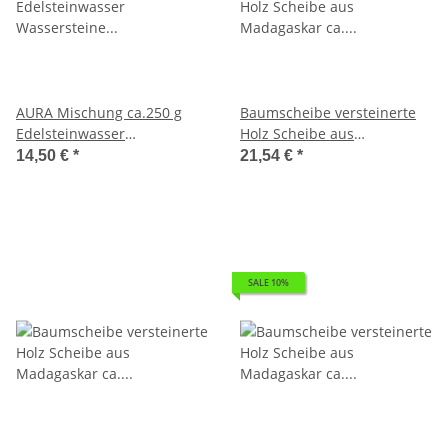
AURA Mischung ca.250 g
Baumscheibe versteinerte
Edelsteinwasser
Holz Scheibe aus
Wassersteine Rohsteine 6
Madagaskar ca. 100-120 mm
14,50 €
*
21,54 €
*
Steine Amethyst Bergkristall
ca. 150 Millionen Jahre
und Turmalin schwarz
SALE 10%