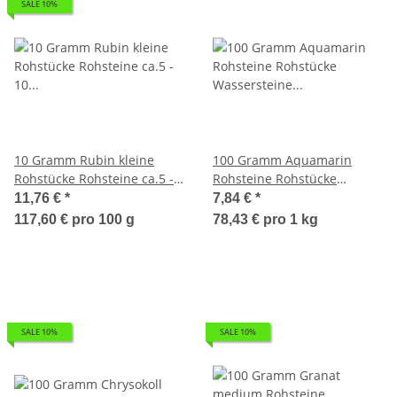
SALE 10%
10 Gramm Rubin kleine
100 Gramm Aquamarin
Rohstücke Rohsteine ca.5 -
Rohsteine Rohstücke
10 mm, ca. 6 - 10 Steine
Wassersteine ca. 3 - 6 Steine
11,76 €
*
7,84 €
*
ca. 30 - 50 mm
117,60 € pro 100 g
78,43 € pro 1 kg
SALE 10%
SALE 10%