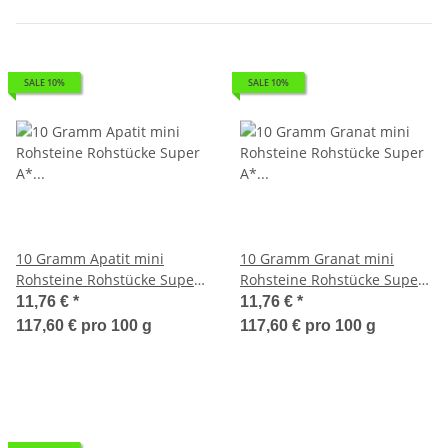
SALE 10%
SALE 10%
10 Gramm Apatit mini
10 Gramm Granat mini
Rohsteine Rohstücke Super
Rohsteine Rohstücke Super
A* Qualität ca. 8 - 15 mm,
A* Qualität ca. 5 - 10 mm ,
11,76 €
*
11,76 €
*
ca. 10 - 20 Steine
ca. 15 -20 Steine
117,60 € pro 100 g
117,60 € pro 100 g