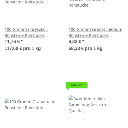
100 Gramm Chrysokoll
100 Gramm Granat medium
Rohsteine Rohstücke
Rohsteine Rohstücke
Wassersteine ca. 15 - 25 mm
Wassersteine oder als
11,76 €
*
6,83 €
*
Dekoration, ca. 10 - 20 mm
117,60 € pro 1 kg
68,33 € pro 1 kg
SALE 10%