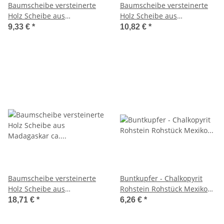
Baumscheibe versteinerte
Baumscheibe versteinerte
Holz Scheibe aus
Holz Scheibe aus
Madagaskar ca. 45 -55 mm
Madagaskar ca. 60-70 mm
9,33 €
*
10,82 €
*
ca. 150 Millionen Jahre
ca. 150 Millionen Jahre
Baumscheibe versteinerte
Buntkupfer - Chalkopyrit
Holz Scheibe aus
Rohstein Rohstück Mexiko
Madagaskar ca. 80-90 mm
schimmerndes Farbspiel ca.
18,71 €
*
6,26 €
*
ca. 150 Millionen Jahre
30 - 40 mm