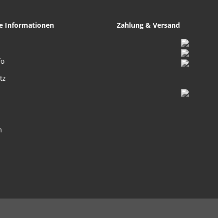
he Informationen
Zahlung & Versand
fo
tz
m