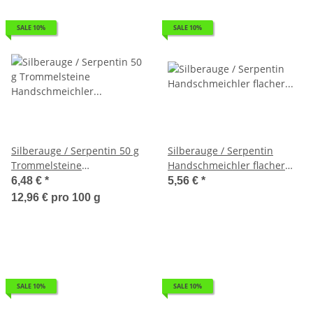
SALE 10%
SALE 10%
Silberauge / Serpentin 50 g
Silberauge / Serpentin
Trommelsteine
Handschmeichler flacher
Handschmeichler ca. 3 - 5
Trommelstein ca. 30-35 mm
6,48 €
*
5,56 €
*
Steine ca. 20 - 30 mm
12,96 € pro 100 g
SALE 10%
SALE 10%