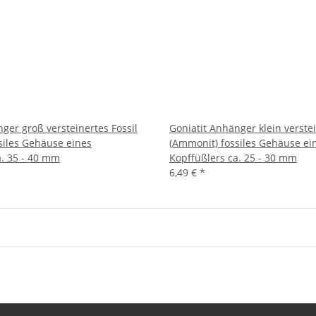
ger groß versteinertes Fossil
Goniatit Anhänger klein verstei
siles Gehäuse eines
(Ammonit) fossiles Gehäuse ei
a. 35 - 40 mm
Kopffüßlers ca. 25 - 30 mm
6,49 €
*