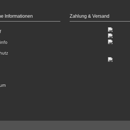
he Informationen
Zahlung & Versand
f
info
hutz
sum