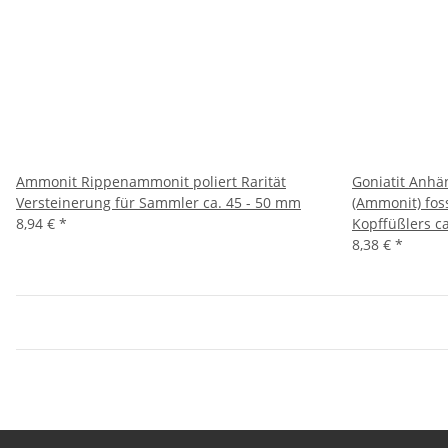
Ammonit Rippenammonit poliert Rarität
Goniatit Anhän
Versteinerung für Sammler ca. 45 - 50 mm
(Ammonit) fos
8,94 €
*
Kopffüßlers c
8,38 €
*