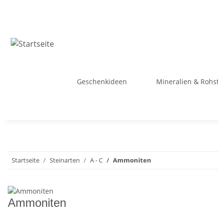
Geschenkideen
Mineralien & Rohs
Startseite
Steinarten
A - C
Ammoniten
Ammoniten