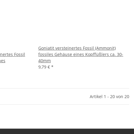
Goniatit versteinertes Fossil (Ammonit)
nertes Fossil
fossiles Gehäuse eines Kopffüßlers ca. 30-
nes
40mm
9,79 €
*
Artikel 1 - 20 von 20