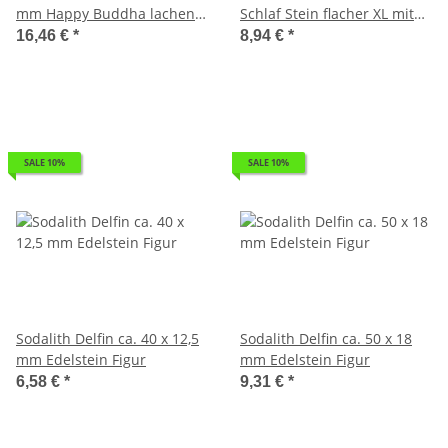
mm Happy Buddha lachend
Schlaf Stein flacher XL mit
sitzend
Mulde ca. 40 x 60 mm
16,46 €
*
8,94 €
*
SALE 10%
SALE 10%
Sodalith Delfin ca. 40 x 12,5
Sodalith Delfin ca. 50 x 18
mm Edelstein Figur
mm Edelstein Figur
6,58 €
*
9,31 €
*