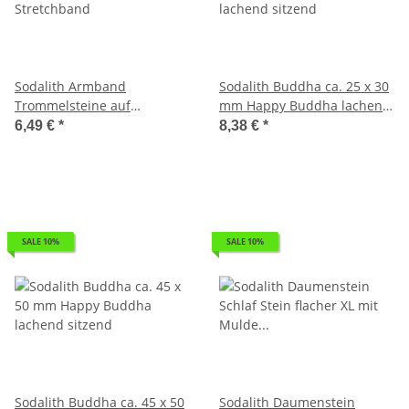
Sodalith Armband
Sodalith Buddha ca. 25 x 30
Trommelsteine auf
mm Happy Buddha lachend
Stretchband
sitzend
6,49 €
*
8,38 €
*
SALE 10%
SALE 10%
Sodalith Buddha ca. 45 x 50
Sodalith Daumenstein