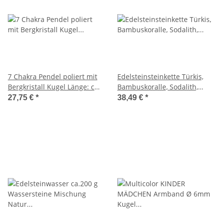
7 Chakra Pendel poliert mit
Edelsteinsteinkette Türkis,
Bergkristall Kugel Länge: ca.
Bambuskoralle, Sodalith,
50 mm, Bergkristallkugel Ø
Silber Schloß, ca. 46.5 cm
27,75 €
*
38,49 €
*
ca.15mm