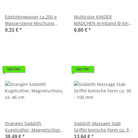
Edelsteinwasser ca.200 g
Multicolor KINDER
Wassersteine Mischung
MÄDCHEN Armband Ø 6mm
Natur Rohsteine Bergkristall
Kugel auf Stretchband ca.
9,31 €
*
6,80 €
*
und Sodalith
13 - 15 mm
SALE 30%
SALE 10%
Orangen Sodalith
Sodalith Massage Stab
Kugelcollier, Magnetschloss,
Griffel konische Form ca. 90
ca. 46 cm
- 100 mm
38,49 €
*
13,64 €
*