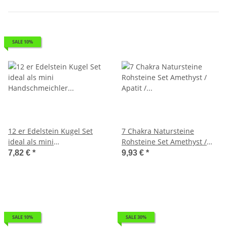
SALE 10%
12 er Edelstein Kugel Set
7 Chakra Natursteine
ideal als mini
Rohsteine Set Amethyst /
Handschmeichler auch als
Apatit / Jaspis rot /
7,82 €
*
9,93 €
*
Wassersteine je ca. 10 mm
Orangencalcit / Smaragd /
Sodalith / Tigerauge
SALE 10%
SALE 30%