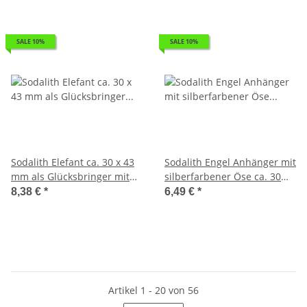
SALE 10%
SALE 10%
Sodalith Elefant ca. 30 x 43
Sodalith Engel Anhänger mit
mm als Glücksbringer mit
silberfarbener Öse ca. 30
Rüssel nach oben
mm
8,38 €
*
6,49 €
*
Artikel 1 - 20 von 56