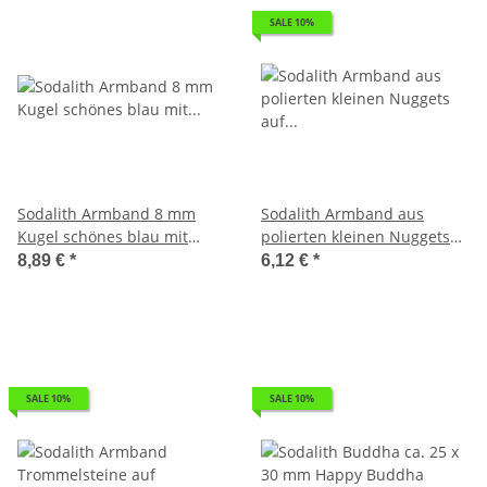
SALE 10%
Sodalith Armband 8 mm
Sodalith Armband aus
Kugel schönes blau mit
polierten kleinen Nuggets
Maserung ideal zur Jeans
auf Stretchband
8,89 €
*
6,12 €
*
SALE 10%
SALE 10%