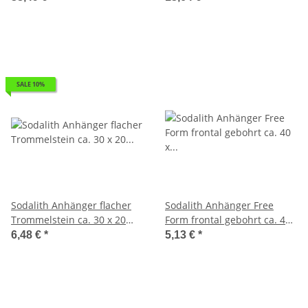
SALE 10%
Sodalith Anhänger flacher
Sodalith Anhänger Free
Trommelstein ca. 30 x 20
Form frontal gebohrt ca. 40
mm in Tropfen Form mit
x 30 mm, Bohrung ca. 3 mm
6,48 €
*
5,13 €
*
Bohrung 2,5 mm