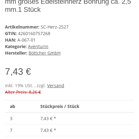
mm großes Edelsteinherz Bohrung ca. 2,5
mm.1 Stück
Artikelnummer:
SC-Herz-2527
GTIN:
4260160757268
HAN:
A-067-01
Kategorie:
Aventurin
Hersteller:
Böttcher GmbH
7,43 €
inkl. 19% USt. , zzgl.
Versand
Alter Preis: 8,26 €
ab
Stückpreis / Stück
3
7,43 €
*
7
7,43 €
*