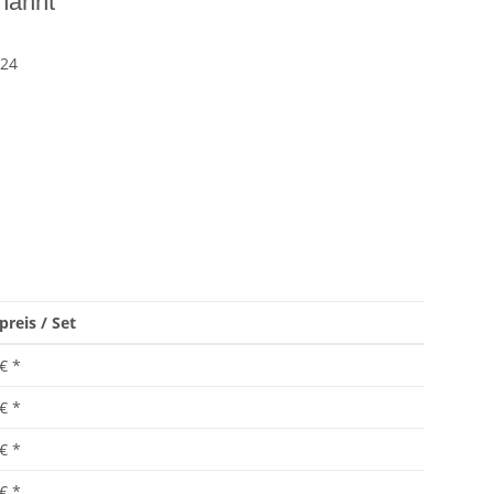
enannt
324
preis / Set
 €
*
 €
*
 €
*
 €
*