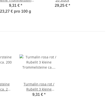
leine Trommelsteine
20 Stück
andschmeichler ideal
9,31 €
*
29,25 €
*
uch als Wassersteine
23,27 € pro 100 g
teine
Turmalin rosa rot /
ca. 200
Rubelit 3 kleine
eine
Trommelsteine ca. 0,8-
9,31 €
*
e
15 mm ca. 4 - 7 Gramm