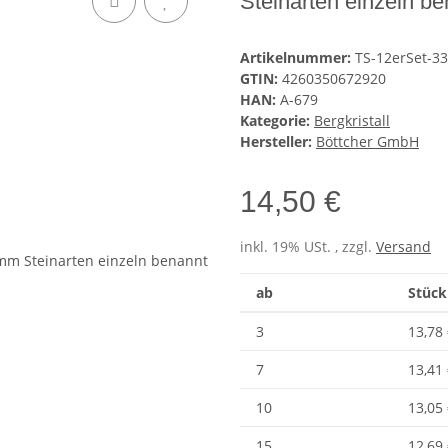
Steinarten einzeln b
Artikelnummer:
TS-12erSet-3
GTIN:
4260350672920
HAN:
A-679
Kategorie:
Bergkristall
Hersteller:
Böttcher GmbH
14,50 €
inkl. 19% USt. , zzgl.
Versand
ab
Stück
3
13,78
7
13,41
10
13,05
15
12,69