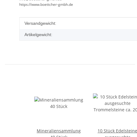
https://www.boettcher-gmbh.de
Produkteigenschaft
Wert
Versandgewicht:
Artikelgewicht:
Mineraliensammlung
10 Stück Edelstein