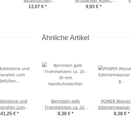
ausgesuchten
Armbänder AURA :
k
 -
Mineralien
Bergkristall Amethyst
H
13,07 €
*
9,93 €
*
m
Versteinerungen für
und schwarzer
a
Schatzsucher
Turmalin Schörl
Ähnliche Artikel
delsteine und
Bernstein gelb
POWER Wassers
neralien zum
Trommelstein ca. 20 -
Edelsteinwasser 
Befüllen
30 mm
g Trommelst
41,25 €
*
8,38 €
*
8,38 €
*
entskalender
Handschmeichler
Edelstein
cke Figuren und