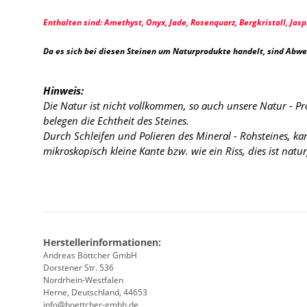
Enthalten sind: Amethyst, Onyx, Jade, Rosenquarz, Bergkristall, Jaspi
Da es sich bei diesen Steinen um Naturprodukte handelt, sind Abw
Hinweis:
Die Natur ist nicht vollkommen, so auch unsere Natur - P
belegen die Echtheit des Steines.
Durch Schleifen und Polieren des Mineral - Rohsteines, k
mikroskopisch kleine Kante
bzw. wie ein Riss, dies ist nat
Herstellerinformationen:
Andreas Böttcher GmbH
Dorstener Str. 536
Nordrhein-Westfalen
Herne, Deutschland, 44653
info@boettcher-gmbh.de