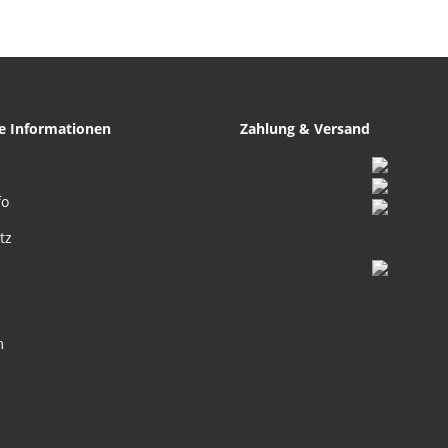
Anhänger
he Informationen
Zahlung & Versand
fo
tz
m