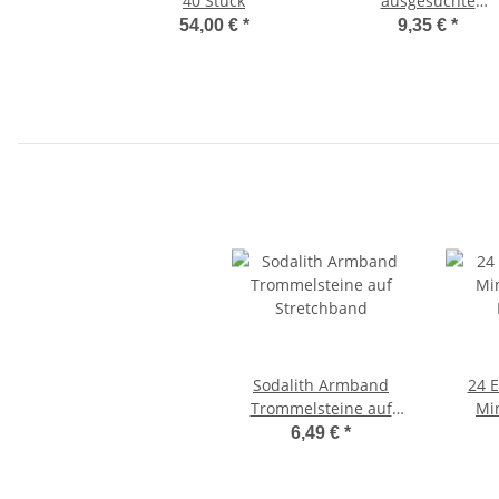
40 Stück
ausgesuchte
Trommelsteine ca. 20
54,00 €
*
9,35 €
*
30 mm in schwarze
Samtbeutel
Sodalith Armband
24 E
Trommelsteine auf
Mi
Stretchband
6,49 €
*
Adv
Rohstü