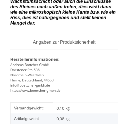
Wachstumsschicht oder auch die Einschlüsse
des Steines nach außen treten, dies wirkt dann
wie eine mikroskopisch kleine Kante bzw. wie ein
Riss, dies ist naturgegeben und stellt keinen
Mangel dar.
Angaben zur Produktsicherheit
Herstellerinformationen:
Andreas Böttcher GmbH
Dorstener Str. 536
Nordrhein-Westfalen
Herne, Deutschland, 44653
info@boettcher-gmbh.de
https://www.boettcher-gmbh.de
Produkteigenschaft
Wert
0,10 kg
Versandgewicht:
0,08
kg
Artikelgewicht: