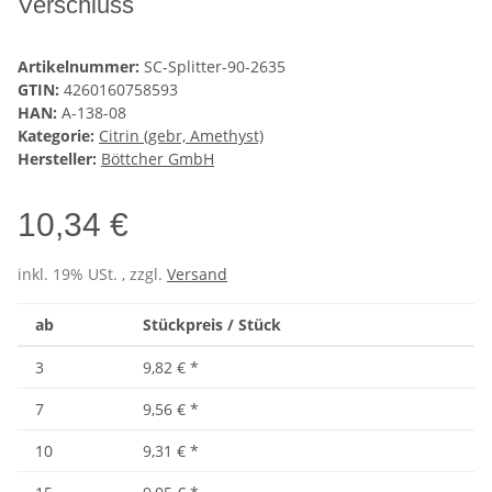
Verschluss
Artikelnummer:
SC-Splitter-90-2635
GTIN:
4260160758593
HAN:
A-138-08
Kategorie:
Citrin (gebr, Amethyst)
Hersteller:
Böttcher GmbH
10,34 €
inkl. 19% USt. , zzgl.
Versand
ab
Stückpreis / Stück
3
9,82 €
*
7
9,56 €
*
10
9,31 €
*