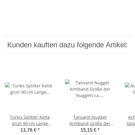
Kunden kauften dazu folgende Artikel:
Türkis Splitter Kette
Tansanit Nugget
Ach
grün 90 cm Länge
Armband Größe der
Geod
endlos ohne Verschluss
Nuggets ca. 10 - 15 mm,
90 
11,76 €
*
15,15 €
*