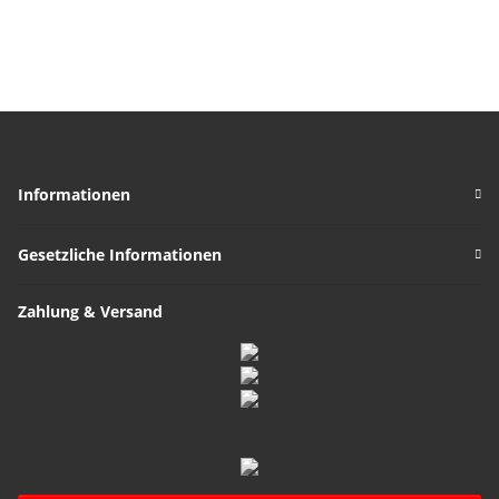
Größe des Armbandes
po
ca. 19 - 20 cm
Informationen
Gesetzliche Informationen
Zahlung & Versand