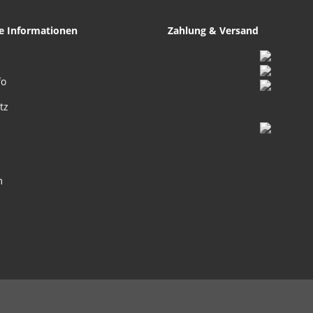
he Informationen
Zahlung & Versand
fo
tz
m