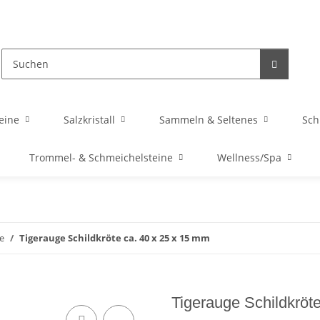
eine
Salzkristall
Sammeln & Seltenes
Sc
Trommel- & Schmeichelsteine
Wellness/Spa
e
Tigerauge Schildkröte ca. 40 x 25 x 15 mm
Tigerauge Schildkröt