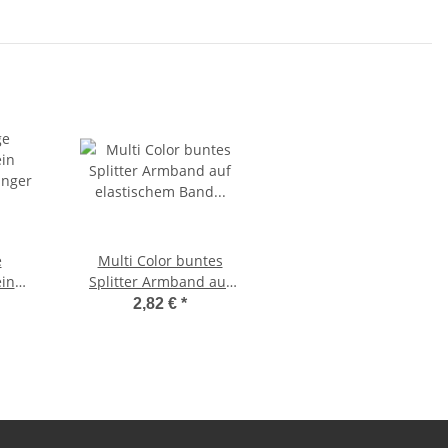
Buddha
e
Multi Color buntes
in
Splitter Armband auf
ger ca.
elastischem Band
2,82 €
*
Kette
aufgezogen
lring