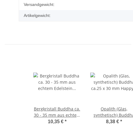
Produkteigenschaft
Wert
Versandgewicht:
Artikelgewicht:
Bergkristall Buddha ca.
Opalith (Glas,
30 - 35 mm aus echtem
synthetisch) Buddh
Edelstein Happy
ca.25 x 30 mm Happ
10,35 €
*
8,38 €
*
Buddha sitzend,
Buddha sitzend,