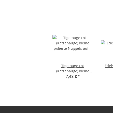
lachend
lachend
Tigerauge rot
Edel
(Katzenauge) kleine
polierte Nuggets auf
7,43 €
*
Stretchband