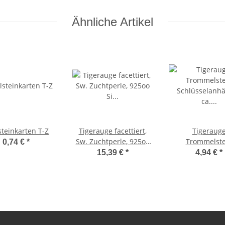
Ähnliche Artikel
steinkarten T-Z
Tigerauge facettiert,
Tigeraug
Sw. Zuchtperle, 925oo
Trommelste
0,74 €
*
Si Schloß verg., ca. 43
Schlüsselanhän
15,39 €
*
4,94 €
*
cm
20-25 mm mit 
und Schlüsse