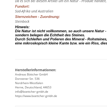
Da es sich bei diesem Artikel um ein Natur - Produkt handelt
Fundort:
Süd-Afrika und Australien
Sternzeichen - Zuordnung:
Steinbock
Hinweis:
Die Natur ist nicht vollkommen, so auch unsere Natur 
sondern belegen die Echtheit des Steines.
Durch Schleifen und Polieren des Mineral - Rohsteine
eine mikroskopisch kleine Kante
bzw. wie ein Riss, die
Herstellerinformationen:
Andreas Böttcher GmbH
Dorstener Str. 536
Nordrhein-Westfalen
Herne, Deutschland, 44653
info@boettcher-gmbh.de
https://www.boettcher-gmbh.de