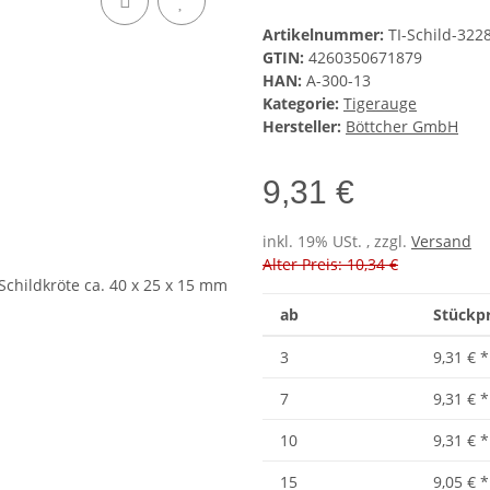
Artikelnummer:
TI-Schild-322
GTIN:
4260350671879
HAN:
A-300-13
Kategorie:
Tigerauge
Hersteller:
Böttcher GmbH
9,31 €
inkl. 19% USt. , zzgl.
Versand
Alter Preis: 10,34 €
ab
Stückpr
3
9,31 €
*
7
9,31 €
*
10
9,31 €
*
15
9,05 €
*