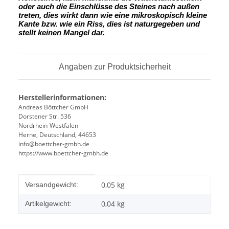
oder auch die Einschlüsse des Steines nach außen
treten, dies wirkt dann wie eine mikroskopisch kleine
Kante
bzw. wie ein Riss, dies ist naturgegeben und
stellt keinen Mangel dar.
Angaben zur Produktsicherheit
Herstellerinformationen:
Andreas Böttcher GmbH
Dorstener Str. 536
Nordrhein-Westfalen
Herne, Deutschland, 44653
info@boettcher-gmbh.de
https://www.boettcher-gmbh.de
Produkteigenschaft
Wert
0,05 kg
Versandgewicht:
0,04
kg
Artikelgewicht: