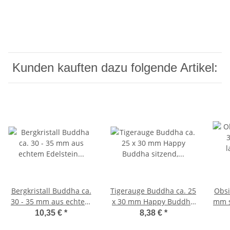
Kunden kauften dazu folgende Artikel:
Bergkristall Buddha ca.
Tigerauge Buddha ca. 25
Obsi
30 - 35 mm aus echtem
x 30 mm Happy Buddha
mm s
Edelstein Happy Buddha
sitzend, lachend
10,35 €
*
8,38 €
*
sitzend, lachend