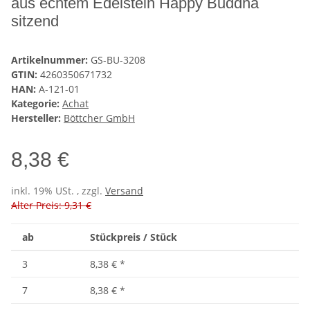
aus echtem Edelstein Happy Buddha
sitzend
Artikelnummer:
GS-BU-3208
GTIN:
4260350671732
HAN:
A-121-01
Kategorie:
Achat
Hersteller:
Böttcher GmbH
8,38 €
inkl. 19% USt. , zzgl.
Versand
Alter Preis: 9,31 €
ab
Stückpreis / Stück
3
8,38 €
*
7
8,38 €
*