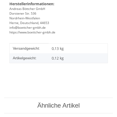
Herstellerinformationen:
Andreas Böttcher GmbH
Dorstener Str. 536
Nordrhein-Westfalen
Herne, Deutschland, 44653
info@boettcher-gmbh.de
https://www.boettcher-gmbh.de
Produkteigenschaft
Wert
0,13 kg
Versandgewicht:
0,12
kg
Artikelgewicht:
Ähnliche Artikel