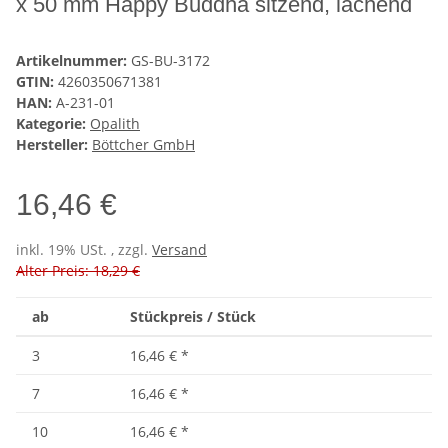
x 50 mm Happy Buddha sitzend, lachend
Artikelnummer:
GS-BU-3172
GTIN:
4260350671381
HAN:
A-231-01
Kategorie:
Opalith
Hersteller:
Böttcher GmbH
16,46 €
inkl. 19% USt. , zzgl.
Versand
Alter Preis: 18,29 €
ab
Stückpreis / Stück
3
16,46 €
*
7
16,46 €
*
10
16,46 €
*