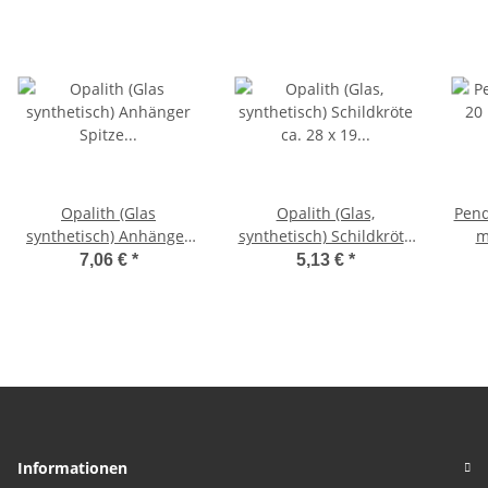
Opalith (Glas
Opalith (Glas,
Pend
synthetisch) Anhänger
synthetisch) Schildkröte
m
Spitze Doppelender ca.
ca. 28 x 19 x 12 mm mit
ge
7,06 €
*
5,13 €
*
35 mm mit blauem Opal
Opal Schimmer
wec
Schimmer
Informationen