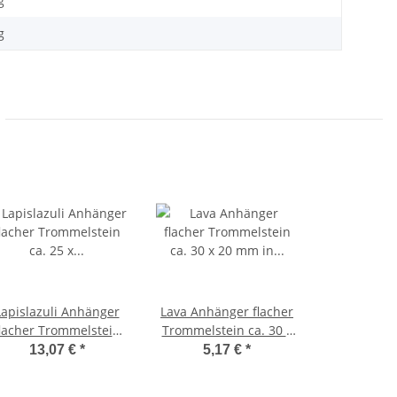
g
g
Lapislazuli Anhänger
Lava Anhänger flacher
lacher Trommelstein
Trommelstein ca. 30 x
ca. 25 x 20 mm in
20 mm in Tropfen Form
13,07 €
*
5,17 €
*
Tropfen Form mit
mit Bohrung ca. 2,5 mm
Bohrung ca. 2,5 mm