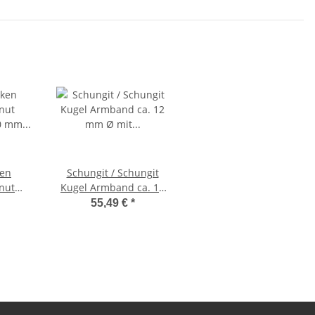
ken
Schungit / Schungit
Kugel Armband ca. 12
0 mm Ø
mm Ø mit silberner
55,49 €
*
Kugel ca. 8 mm auf
Stretchband