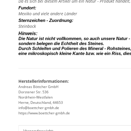
Da es sich bei diesem Artikel um ein Natur - Produkt handelt
Fundort:
Mexiko und viele andere Länder
Sternzeichen - Zuordnung:
Steinbock
Hinweis:
Die Natur ist nicht vollkommen, so auch unsere Natur 
sondern belegen die Echtheit des Steines.
Durch Schleifen und Polieren des Mineral - Rohsteine
eine mikroskopisch kleine Kante
bzw. wie ein Riss, die
Herstellerinformationen:
Andreas Böttcher GmbH
Dorstener Str. 536
Nordrhein-Westfalen
Herne, Deutschland, 44653
info@boettcher-gmbh.de
https://www.boettcher-gmbh.de
Produkteigenschaft
Wert
Versandgewicht: