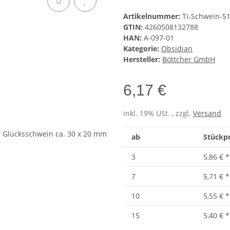
Artikelnummer:
Ti-Schwein-5
GTIN:
4260508132788
HAN:
A-097-01
Kategorie:
Obsidian
Hersteller:
Böttcher GmbH
6,17 €
inkl. 19% USt. , zzgl.
Versand
ab
Stückpr
3
5,86 €
*
7
5,71 €
*
10
5,55 €
*
15
5,40 €
*