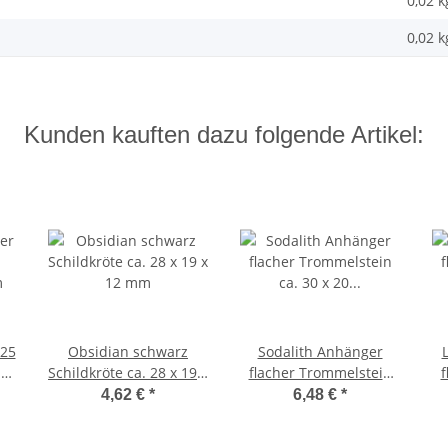
0,02 k
0,02
k
Kunden kauften dazu folgende Artikel:
 25
Obsidian schwarz
Sodalith Anhänger
ng
Schildkröte ca. 28 x 19 x
flacher Trommelstein
f
12 mm
ca. 30 x 20 mm in
4,62 €
*
6,48 €
*
Tropfen Form mit
Bohrung 2,5 mm