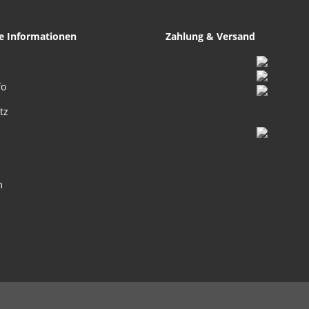
he Informationen
Zahlung & Versand
fo
tz
m