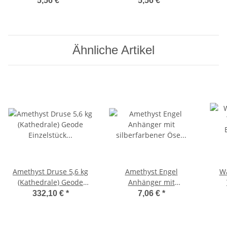
5,56 €
*
5,56 €
*
Glücksbringer
Ähnliche Artikel
Amethyst Druse 5,6 kg
Amethyst Engel
Wa
(Kathedrale) Geode
Anhänger mit
Einzelstück Geschenk
silberfarbener Öse ca.
332,10 €
*
7,06 €
*
Unikat
30 mm
Mi
M