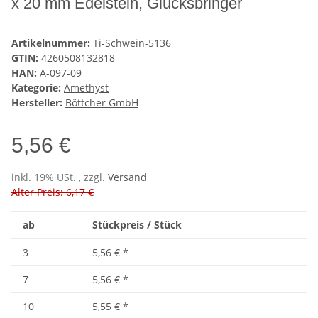
x 20 mm Edelstein, Glücksbringer
Artikelnummer:
Ti-Schwein-5136
GTIN:
4260508132818
HAN:
A-097-09
Kategorie:
Amethyst
Hersteller:
Böttcher GmbH
5,56 €
inkl. 19% USt. , zzgl.
Versand
Alter Preis: 6,17 €
ab
Stückpreis / Stück
3
5,56 €
*
7
5,56 €
*
10
5,55 €
*