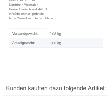
Dorstener Str. 536
Nordrhein-Westfalen
Herne, Deutschland, 44653
info@boettcher-gmbh.de
https://www.boettcher-gmbh.de
Produkteigenschaft
Wert
0,08 kg
Versandgewicht:
0,08
kg
Artikelgewicht:
Kunden kauften dazu folgende Artikel: