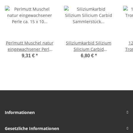
Perlmutt Muschel natur
Siliziumkarbid Silizium
12
eingewachsener Perle
Silicium Carbid
Tro
ca. 15 x 10 cm ideal zur
Sammlerstück
1
9,31 €
*
6,80 €
*
Deko
schillerndes Farbspiel
ca. 40 - 50 mm
Informationen
Gesetzliche Informationen