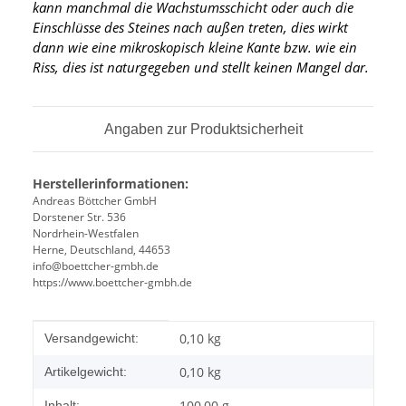
kann manchmal die Wachstumsschicht oder auch die
Einschlüsse des Steines nach außen treten, dies wirkt
dann wie eine mikroskopisch kleine Kante
bzw. wie ein
Riss, dies ist naturgegeben und stellt keinen Mangel dar.
Angaben zur Produktsicherheit
Herstellerinformationen:
Andreas Böttcher GmbH
Dorstener Str. 536
Nordrhein-Westfalen
Herne, Deutschland, 44653
info@boettcher-gmbh.de
https://www.boettcher-gmbh.de
Produkteigenschaft
Wert
0,10 kg
Versandgewicht:
0,10
kg
Artikelgewicht:
100,00 g
Inhalt: