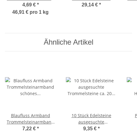
lila Sambeutel Aufschrift
versilbertem Karabiner
4,69 €
*
29,14 €
*
Mineralien & Edelsteine
Verschluss ca. 45 cm
46,91 € pro 1 kg
Ideal als Give away
/Geschenk
Ähnliche Artikel
Blaufluss Armband
10 Stück Edelsteine
Trommelsteinarmband
ausgesuchte
schönes
Trommelsteine ca. 20 -
H
7,22 €
*
9,35 €
*
Edelsteinarmband
30 mm in schwarzem