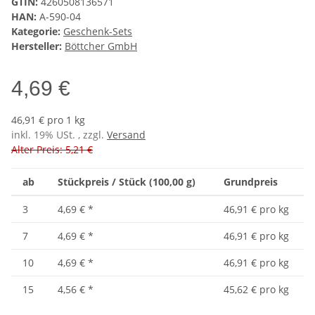
GTIN:
4260508136571
HAN:
A-590-04
Kategorie:
Geschenk-Sets
Hersteller:
Böttcher GmbH
4,69 €
46,91 € pro 1 kg
inkl. 19% USt. , zzgl.
Versand
Alter Preis: 5,21 €
ab
Stückpreis / Stück (100,00 g)
Grundpreis
3
4,69 €
*
46,91 € pro kg
7
4,69 €
*
46,91 € pro kg
10
4,69 €
*
46,91 € pro kg
15
4,56 €
*
45,62 € pro kg