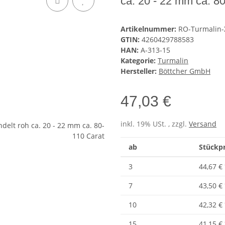
ca. 20 - 22 mm ca. 8
Artikelnummer:
RO-Turmalin-
GTIN:
4260429788583
HAN:
A-313-15
Kategorie:
Turmalin
Hersteller:
Böttcher GmbH
47,03 €
inkl. 19% USt. , zzgl.
Versand
ab
Stückpr
3
44,67 €
7
43,50 €
10
42,32 €
15
41,15 €