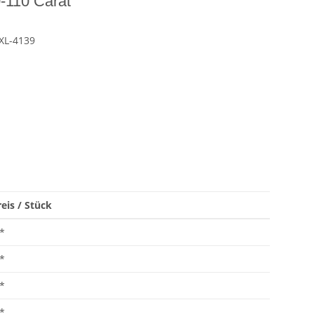
0-110 Carat
XL-4139
eis / Stück
*
*
*
*