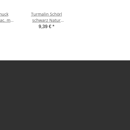
muck
Turmalin Schörl
ac. mit
schwarz Natur
malin,
Doppelender gebohrt
9,39 €
*
3 cm
als Anhänger ca.28 - 35
mm