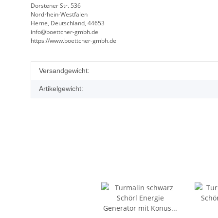
Dorstener Str. 536
Nordrhein-Westfalen
Herne, Deutschland, 44653
info@boettcher-gmbh.de
https://www.boettcher-gmbh.de
Produkteigenschaft
Wert
Versandgewicht:
Artikelgewicht: