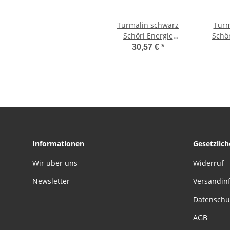
Turmalin schwarz
Turm
Schörl Energie
Schör
Generator mit Konus
mm L
30,57 €
*
und sieben echten
g
Edelsteinen (7Chakren)
si
Informationen
Gesetzlic
Wir über uns
Widerruf
Newsletter
Versandin
Datenschu
AGB