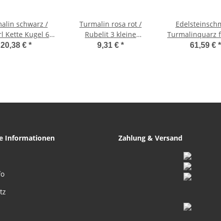
alin schwarz /
Turmalin rosa rot /
Edelsteinsch
l Kette Kugel 6
Rubelit 3 kleine
Turmalinquarz f
änge ca. 45 cm
Trommelsteine ca. 0,8-
schwarzem Tur
20,38 €
*
9,31 €
*
61,59 €
*
eknotet mit
15 mm ca. 4 - 7 Gramm
Silber, ca. 4
lberfarbenen
Verschluss
he Informationen
Zahlung & Versand
fo
tz