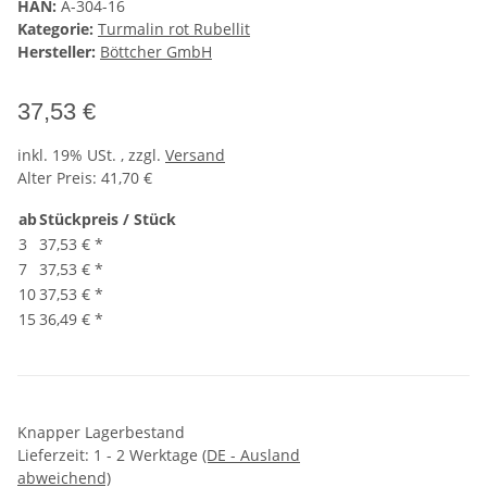
HAN:
A-304-16
Kategorie:
Turmalin rot Rubellit
Hersteller:
Böttcher GmbH
37,53 €
inkl. 19% USt. , zzgl.
Versand
Alter Preis: 41,70 €
ab
Stückpreis / Stück
3
37,53 €
*
7
37,53 €
*
10
37,53 €
*
15
36,49 €
*
Knapper Lagerbestand
Lieferzeit:
1 - 2 Werktage
(DE - Ausland
abweichend)