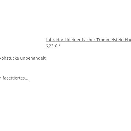
Labradorit kleiner flacher Trommelstein H
6,23 €
*
 Rohstücke unbehandelt