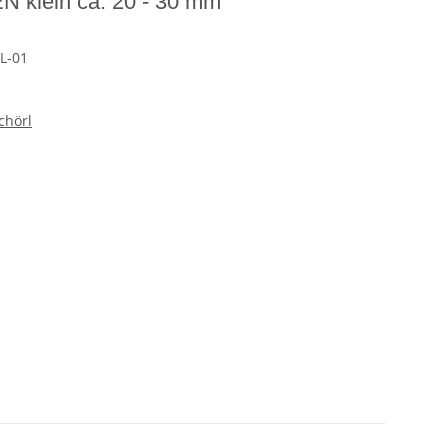
N klein ca. 20 - 30 mm
L-01
chörl