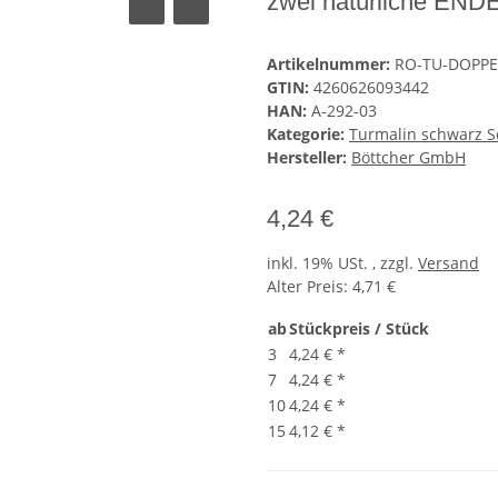
zwei natürliche ENDE
Artikelnummer:
RO-TU-DOPPE
GTIN:
4260626093442
HAN:
A-292-03
Kategorie:
Turmalin schwarz S
Hersteller:
Böttcher GmbH
4,24 €
inkl. 19% USt. , zzgl.
Versand
Alter Preis: 4,71 €
ab
Stückpreis / Stück
3
4,24 €
*
7
4,24 €
*
10
4,24 €
*
15
4,12 €
*