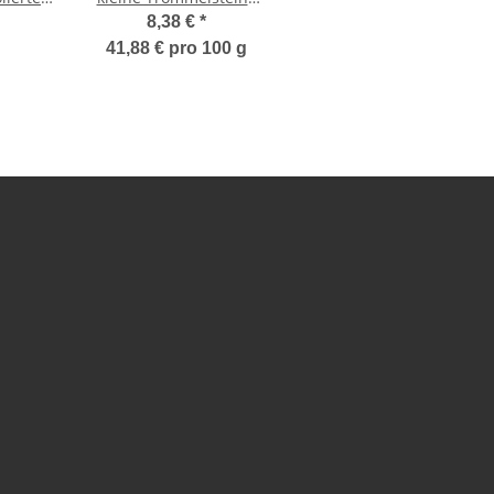
tein
ca. 2 - 4 Steine
8,38 €
*
uf
Wassersteine
41,88 € pro 100 g
nd