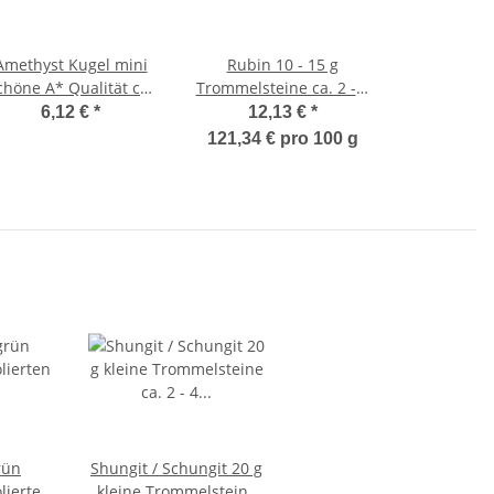
Amethyst Kugel mini
Rubin 10 - 15 g
chöne A* Qualität ca.
Trommelsteine ca. 2 - 3
20-22 mm Ø
Steine ca. 20 - 25 mm
6,12 €
*
12,13 €
*
121,34 € pro 100 g
rün
Shungit / Schungit 20 g
lierten
kleine Trommelsteine