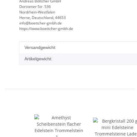
Andreas Böttcher GmbH
Dorstener Str. 536
Nordrhein-Westfalen
Herne, Deutschland, 44653
info@boettcher-gmbh.de
https://www.boettcher-gmbh.de
Produkteigenschaft
Wert
Versandgewicht:
Artikelgewicht: