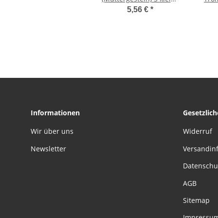
Trommelsteine
Qua
5,56 €
*
Wassersteine je ca. 15-
Gramm,
25 mm
Informationen
Gesetzlic
Wir über uns
Widerruf
Newsletter
Versandin
Datenschu
AGB
Sitemap
Impressu