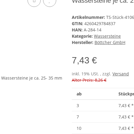
Wassersteine je ca. 
Artikelnummer:
TS-Stück-410
GTIN:
4260429784837
HAN:
A-284-14
Kategorie:
Wassersteine
Hersteller:
Böttcher GmbH
7,43 €
inkl. 19% USt. , zzgl.
Versand
Alter Preis: 8,26 €
ab
Stückpr
3
7,43 €
*
7
7,43 €
*
10
7,43 €
*