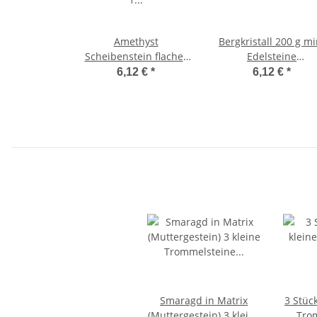
Amethyst
Bergkristall 200 g mi
Scheibenstein flacher
Edelsteine
Edelstein Trommelstein
Trommelsteine Lad
6,12 €
*
6,12 €
*
1 Stück
Steine Größe ca. 3-
mm klare Quailtät
Smaragd in Matrix
3 Stüc
(Muttergestein) 3 kleine
Tro