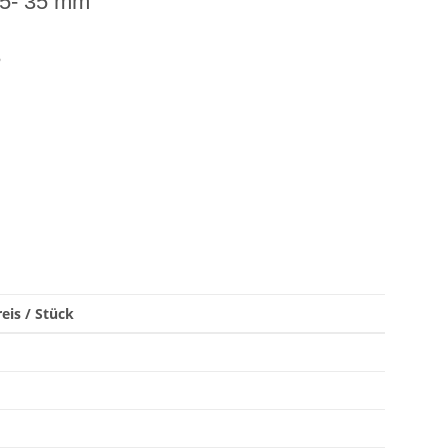
25- 35 mm
6
eis / Stück