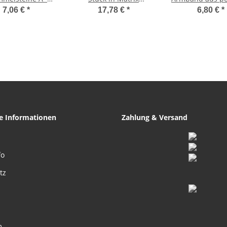
lität ca. 6 - 8
(Muttergestein) Größe
kleinen Edels
7,06 €
*
17,78 €
*
6,80 €
*
 ca. 10 - 15 mm
M: ca. 20 - 30 mm
Nuggets a
Stretchba
he Informationen
Zahlung & Versand
fo
tz
m