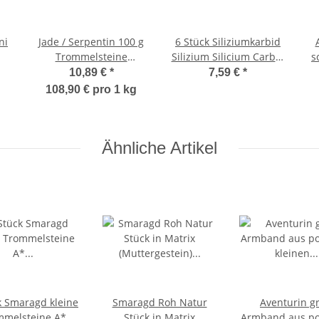
ni
Jade / Serpentin 100 g
6 Stück Siliziumkarbid
Trommelsteine
Silizium Silicium Carbid
s
e
Wassersteine ca. 3 - 5
kleine Rohstücke ca. 15
10,89 €
*
7,59 €
*
7
Steine ca. 30 - 35 mm
- 20 mm Geschenk give
108,90 € pro 1 kg
away
Ähnliche Artikel
k Smaragd kleine
Smaragd Roh Natur
Aventurin g
mmelsteine A*
Stück in Matrix
Armband aus po