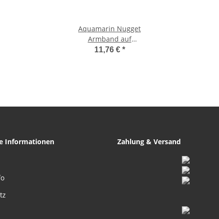
Aquamarin Nugget
Armband auf
Stretchband schöne
11,76 €
*
blaue Aqua Farbe
he Informationen
Zahlung & Versand
fo
tz