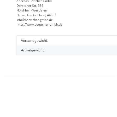
Andreas Böttcher GmbH
Dorstener Str. 536
Nordrhein-Westfalen
Herne, Deutschland, 44653
info@boettcher-gmbh.de
https://www.boettcher-gmbh.de
Produkteigenschaft
Wert
Versandgewicht:
Artikelgewicht: