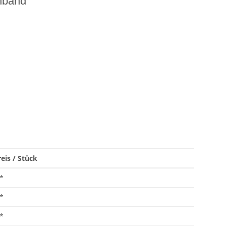
hband
eis / Stück
*
*
*