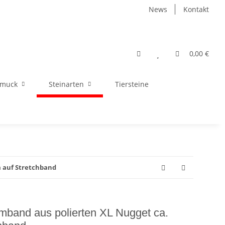
News
Kontakt
0,00 €
hmuck
Steinarten
Tiersteine
m auf Stretchband
rmband aus polierten XL Nugget ca.