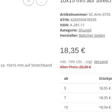
10x15 mm auf Stretc
Artikelnummer:
SC-Arm-3755
GTIN:
4260350678335
HAN:
A-281-11
Kategorie:
Shungit
Hersteller:
Böttcher GmbH
18,35 €
inkl. 19% USt. , zzgl.
Versand
Alter Preis: 20,38 €
ab
Stückpr
3
18,35 €
7
18,35 €
10
18,34 €