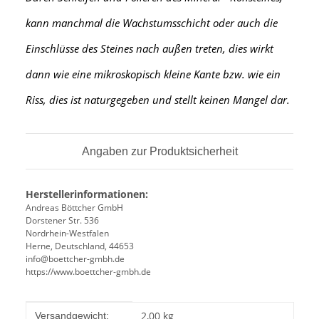
kann manchmal die Wachstumsschicht oder auch die
Einschlüsse des Steines nach außen treten, dies wirkt
dann wie eine mikroskopisch kleine Kante
bzw. wie ein
Riss, dies ist naturgegeben und stellt keinen Mangel dar.
Angaben zur Produktsicherheit
Herstellerinformationen:
Andreas Böttcher GmbH
Dorstener Str. 536
Nordrhein-Westfalen
Herne, Deutschland, 44653
info@boettcher-gmbh.de
https://www.boettcher-gmbh.de
Produkteigenschaft
Wert
2,00 kg
Versandgewicht: