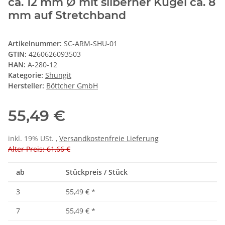
ca. 12 mm Ø mit silberner Kugel ca. 8
mm auf Stretchband
Artikelnummer:
SC-ARM-SHU-01
GTIN:
4260626093503
HAN:
A-280-12
Kategorie:
Shungit
Hersteller:
Böttcher GmbH
55,49 €
inkl. 19% USt. ,
Versandkostenfreie Lieferung
Alter Preis: 61,66 €
ab
Stückpreis / Stück
3
55,49 €
*
7
55,49 €
*