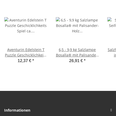
Aventurin Edelstein T
6,5 - 9,9 kg Salzlampe
Salz
Puzzle Geschicklichkeits
Bosalla® mit Palisander-
i
Spiel ca. 75 x 90 mm,
Holz Sockel, Salz Leuchte
12,37 €
*
26,91 €
*
kniffelig & sehr
mit 175 cm Kabel weiß
schwierig
Informationen