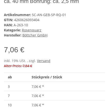
ca. 40 mm Bohrung: ca. 2,5 mm
Artikelnummer:
SC-AN-GEB-SP-RQ-01
GTIN:
4260626093404
HAN:
A-263-10
Kategorie:
Rosenquarz
Hersteller:
Böttcher GmbH
7,06 €
inkl. 19% USt. , zzgl.
Versand
Alter Preis: 7,84 €
ab
Stückpreis / Stück
3
7,06 €
*
7
7,06 €
*
10
7,06 €
*