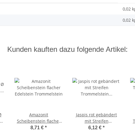
0,02 k
0,02
k
Kunden kauften dazu folgende Artikel:
Ø
Amazonit
Jaspis rot gebändert
a
Scheibenstein flacher
mit Streifen
T
Edelstein Trommelstein
Trommelstein
8,71 €
*
6,12 €
*
Handschmeichler flach
Ha