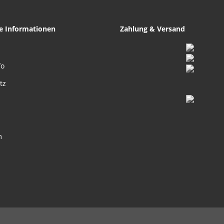
he Informationen
Zahlung & Versand
fo
tz
m