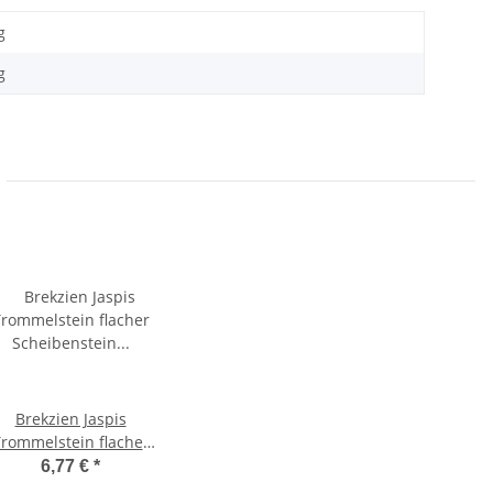
g
g
Brekzien Jaspis
rommelstein flacher
Scheibenstein
6,77 €
*
ndschmeichler XL ca.