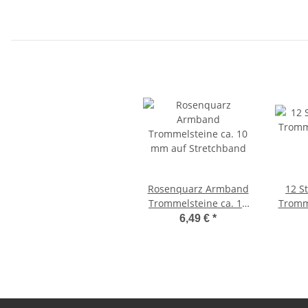
klare rosa Farbe
Rosenquarz Armband
12 S
Trommelsteine ca. 10
Tromme
mm auf Stretchband
15 
6,49 €
*
ein