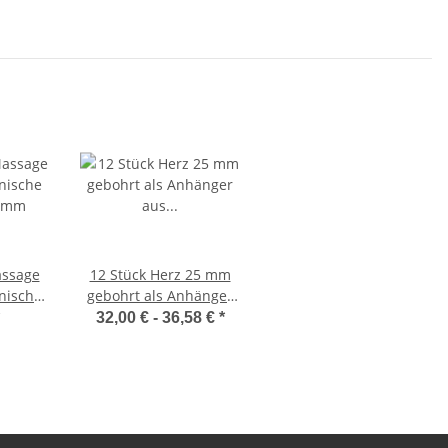
45-50 mm
ssage
12 Stück Herz 25 mm
onische
gebohrt als Anhänger
0 mm
aus Edelsteinen mit
32,00 € -
36,58 €
*
Halsreifen