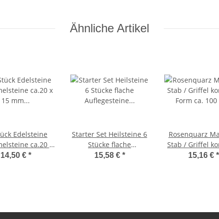
ca. 40 mm
Ähnliche Artikel
tück Edelsteine
Starter Set Heilsteine 6
Rosenquarz Ma
lsteine ca.20 x
Stücke flache
Stab / Griffel k
mm Steinarten
Auflegesteine
Form ca. 10
14,50 €
*
15,58 €
*
15,16 €
*
zeln benannt
Handschmeichler mit je
1 Steinkarte ca. 30 - 40
mm in Samtbeutel