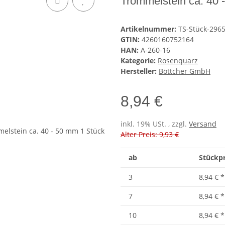
Trommelstein ca. 40 
Artikelnummer:
TS-Stück-296
GTIN:
4260160752164
HAN:
A-260-16
Kategorie:
Rosenquarz
Hersteller:
Böttcher GmbH
8,94 €
inkl. 19% USt. , zzgl.
Versand
Alter Preis: 9,93 €
ab
Stückpr
3
8,94 €
*
7
8,94 €
*
10
8,94 €
*