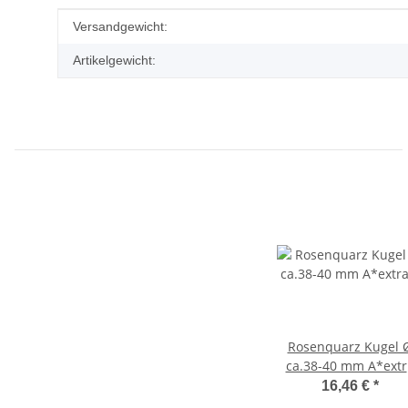
Produkteigenschaft
Wert
Versandgewicht:
Artikelgewicht:
Rosenquarz Kugel 
ca.38-40 mm A*extr
Qualität aus
16,46 €
*
Madagaskar super