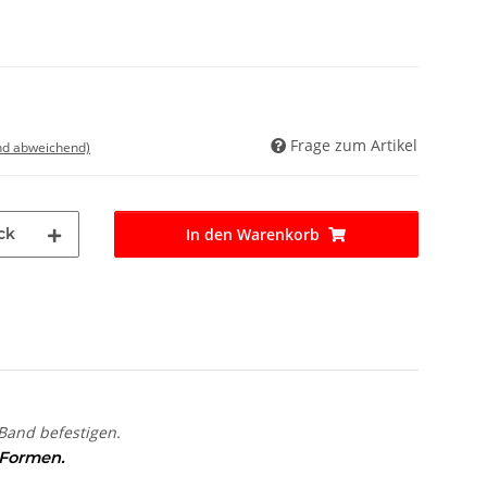
*
Frage zum Artikel
nd abweichend)
ck
In den Warenkorb
Band befestigen.
 Formen.