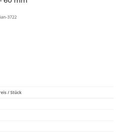
 - 60 mm
dian-3722
eis / Stück
*
*
*