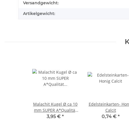
Produkteigenschaft
Wert
Versandgewicht:
Artikelgewicht:
K
Malachit Kugel Ø ca 10
Edelsteinkarten- Hon
mm SUPER A*Qualität
Calcit
schöne Farbe und
3,95 €
*
0,74 €
*
Maserung