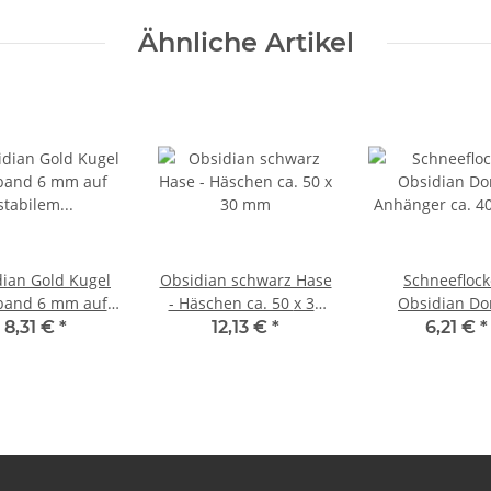
Ähnliche Artikel
n Gold Kugel
Obsidian schwarz Hase
Schneefloc
and 6 mm auf
- Häschen ca. 50 x 30
Obsidian Donut
lem Stretchband
mm
Anhänger ca. 4
8,31 €
*
12,13 €
*
6,21 €
*
aufgezogen