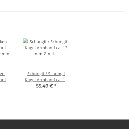
ken
Schungit / Schungit
Kugel Armband ca. 12
0 mm Ø
mm Ø mit silberner
55,49 €
*
Kugel ca. 8 mm auf
Stretchband