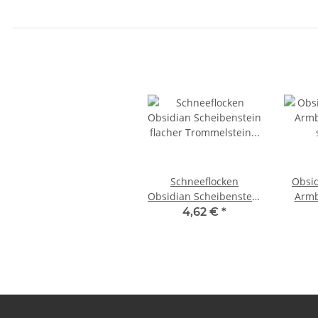
Schneeflocken
Obsidia
Obsidian Scheibenstein
Armb
flacher Trommelstein
stabi
4,62 €
*
ca. 30 - 45 mm