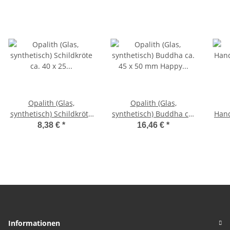
Opalith (Glas,
Opalith (Glas,
synthetisch) Schildkröte
synthetisch) Buddha ca.
Hand
ca. 40 x 25 x 15 mm mit
45 x 50 mm Happy
8,38 €
*
16,46 €
*
Opal Schimmer
Buddha sitzend, lachend
Informationen