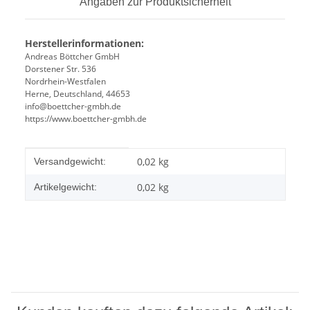
Angaben zur Produktsicherheit
Herstellerinformationen:
Andreas Böttcher GmbH
Dorstener Str. 536
Nordrhein-Westfalen
Herne, Deutschland, 44653
info@boettcher-gmbh.de
https://www.boettcher-gmbh.de
Produkteigenschaft
Wert
0,02 kg
Versandgewicht:
0,02
kg
Artikelgewicht: