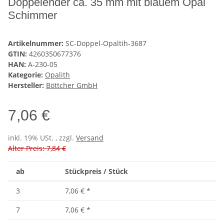
Doppelender ca. 35 mm mit blauem Opal
Schimmer
Artikelnummer:
SC-Doppel-Opaltih-3687
GTIN:
4260350677376
HAN:
A-230-05
Kategorie:
Opalith
Hersteller:
Böttcher GmbH
7,06 €
inkl. 19% USt. , zzgl.
Versand
Alter Preis: 7,84 €
ab
Stückpreis / Stück
3
7,06 €
*
7
7,06 €
*