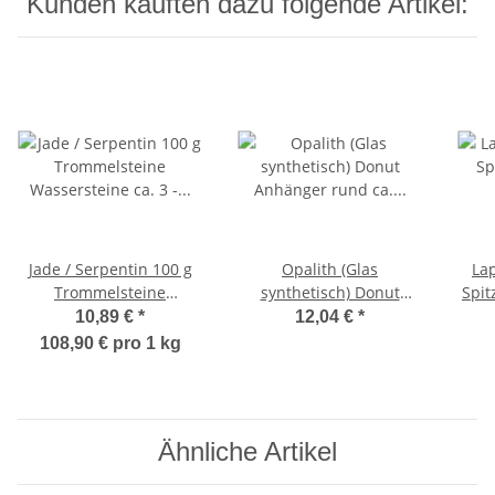
Kunden kauften dazu folgende Artikel:
Jade / Serpentin 100 g
Opalith (Glas
La
Trommelsteine
synthetisch) Donut
Spit
Wassersteine ca. 3 - 5
Anhänger rund ca. 50
sil
10,89 €
*
12,04 €
*
Steine ca. 30 - 35 mm
mm Ø mit
108,90 € pro 1 kg
silberfarbener Spirale
Ähnliche Artikel