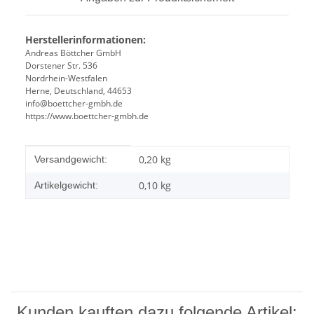
Herstellerinformationen:
Andreas Böttcher GmbH
Dorstener Str. 536
Nordrhein-Westfalen
Herne, Deutschland, 44653
info@boettcher-gmbh.de
https://www.boettcher-gmbh.de
Produkteigenschaft
Wert
0,20 kg
Versandgewicht:
0,10
kg
Artikelgewicht:
Kunden kauften dazu folgende Artikel: