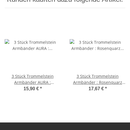
3 Stück Trommelstein
3 Stück Trommelstein
Armbänder AURA :
Armbänder : Rosenquarz
Bergkristall Amethyst &
Amethyst und Aventurin
15,90 €
*
17,67 €
*
schwarzer Turmalin Schörl