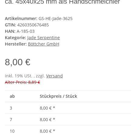
ca. 45x40x25 mm als Handschmeichler
Artikelnummer:
GS-HE-Jade-3625
GTIN:
4260350676485
HAN:
A-185-03
Kategorie:
Jade Serpentine
Hersteller:
Böttcher GmbH
8,00 €
inkl. 19% USt. , zzgl.
Versand
Alter Preis: 8,89 €
ab
Stückpreis / Stück
3
8,00 €
*
7
8,00 €
*
10
8,00 €
*