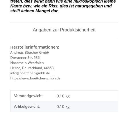
treten, dies wirkt dann wie eine mikroskopisch kleine
Kante
bzw. wie ein Riss, dies ist naturgegeben und
stellt keinen Mangel dar.
Angaben zur Produktsicherheit
Herstellerinformationen:
Andreas Böttcher GmbH
Dorstener Str. 536
Nordrhein-Westfalen
Herne, Deutschland, 44653
info@boettcher-gmbh.de
https://www.boettcher-gmbh.de
Produkteigenschaft
Wert
0,10 kg
Versandgewicht:
0,10
kg
Artikelgewicht: