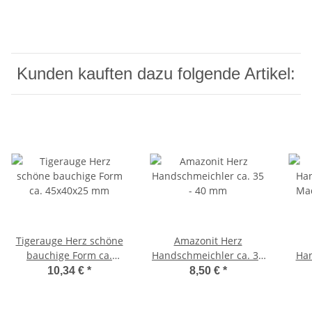
Kunden kauften dazu folgende Artikel:
Tigerauge Herz schöne
Amazonit Herz
bauchige Form ca.
Handschmeichler ca. 35
Han
45x40x25 mm
- 40 mm
Ma
10,34 €
*
8,50 €
*
Farb