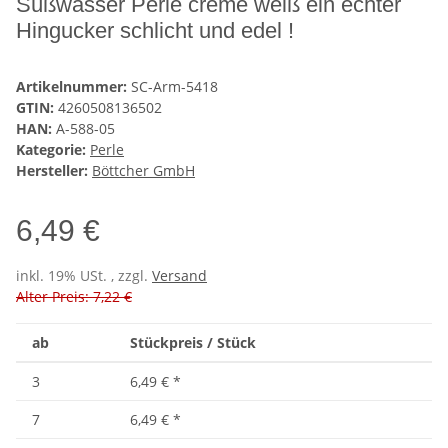
Süßwasser Perle creme weiß ein echter
Hingucker schlicht und edel !
Artikelnummer:
SC-Arm-5418
GTIN:
4260508136502
HAN:
A-588-05
Kategorie:
Perle
Hersteller:
Böttcher GmbH
6,49 €
inkl. 19% USt. , zzgl.
Versand
Alter Preis: 7,22 €
ab
Stückpreis / Stück
3
6,49 €
*
7
6,49 €
*