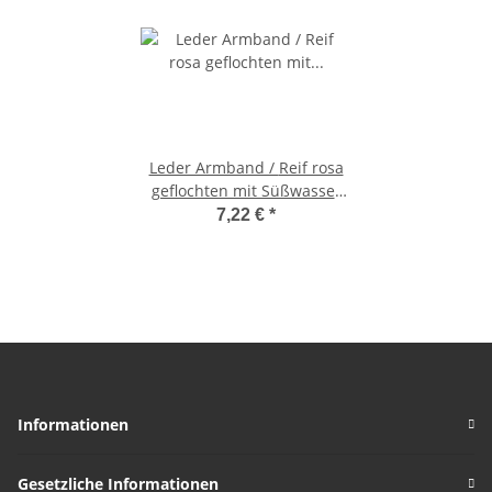
Leder Armband / Reif rosa
geflochten mit Süßwasser
Perle creme weiß ein echter
7,22 €
*
Hingucker schlicht und edel
!
Informationen
Gesetzliche Informationen