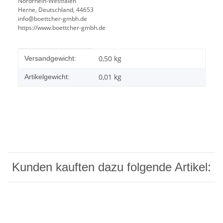
Nordrhein-Westfalen
Herne, Deutschland, 44653
info@boettcher-gmbh.de
https://www.boettcher-gmbh.de
Produkteigenschaft
Wert
0,50 kg
Versandgewicht:
0,01
kg
Artikelgewicht:
Kunden kauften dazu folgende Artikel: