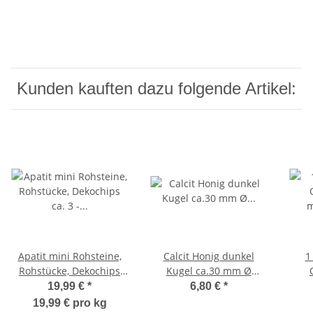
Kunden kauften dazu folgende Artikel:
Apatit mini Rohsteine,
Calcit Honig dunkel
1
Rohstücke, Dekochips
Kugel ca.30 mm Ø
ca. 3 - 9 mm schöne
Handschmeichler aus
magn
19,99 €
*
6,80 €
*
blaue Farbe 1 Kg
Mexiko schön
sing
19,99 € pro kg