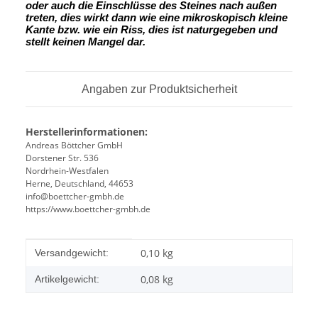
oder auch die Einschlüsse des Steines nach außen
treten, dies wirkt dann wie eine mikroskopisch kleine
Kante
bzw. wie ein Riss, dies ist naturgegeben und
stellt keinen Mangel dar.
Angaben zur Produktsicherheit
Herstellerinformationen:
Andreas Böttcher GmbH
Dorstener Str. 536
Nordrhein-Westfalen
Herne, Deutschland, 44653
info@boettcher-gmbh.de
https://www.boettcher-gmbh.de
Produkteigenschaft
Wert
0,10 kg
Versandgewicht:
0,08
kg
Artikelgewicht: