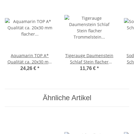
Aquamarin TOP A*
Tigerauge Daumenstein
Sod
Qualität ca. 20x30 mm
Schlaf Stein flacher
Sch
flacher Trommelstein
Trommelstein mit Mulde
mit
24,26 €
*
11,76 €
*
Handschmeichler
ca. 40 x 60 mm
Ähnliche Artikel