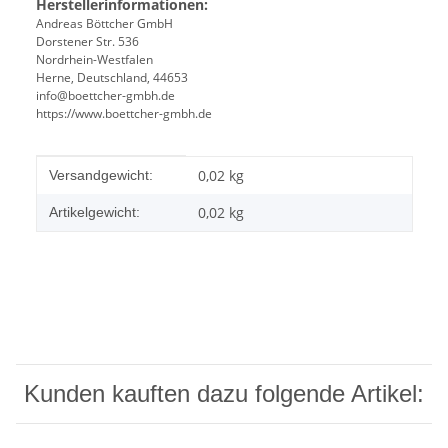
Herstellerinformationen:
Andreas Böttcher GmbH
Dorstener Str. 536
Nordrhein-Westfalen
Herne, Deutschland, 44653
info@boettcher-gmbh.de
https://www.boettcher-gmbh.de
Produkteigenschaft
Wert
0,02 kg
Versandgewicht:
0,02
kg
Artikelgewicht:
Kunden kauften dazu folgende Artikel: