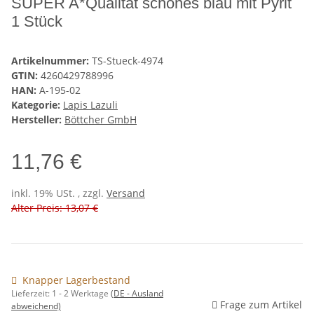
SUPER A*Qualität schönes blau mit Pyrit
1 Stück
Artikelnummer:
TS-Stueck-4974
GTIN:
4260429788996
HAN:
A-195-02
Kategorie:
Lapis Lazuli
Hersteller:
Böttcher GmbH
11,76 €
inkl. 19% USt. , zzgl.
Versand
Alter Preis: 13,07 €
Knapper Lagerbestand
Lieferzeit:
1 - 2 Werktage
(DE - Ausland
Frage zum Artikel
abweichend)