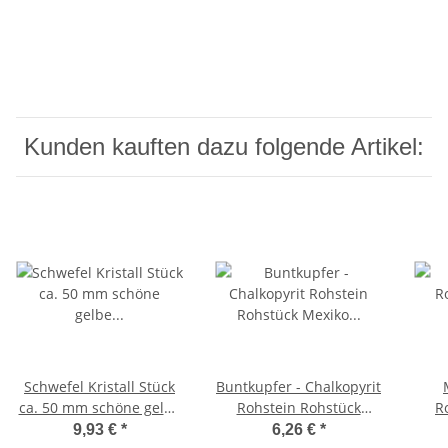
Kunden kauften dazu folgende Artikel:
Schwefel Kristall Stück
Buntkupfer - Chalkopyrit
ca. 50 mm schöne gelbe
Rohstein Rohstück
R
Farbe
Mexiko schimmerndes
Supe
9,93 €
*
6,26 €
*