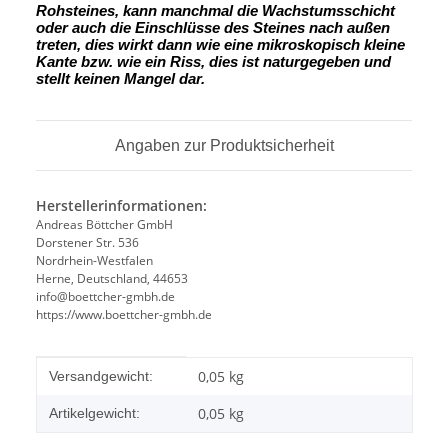
Rohsteines, kann manchmal die Wachstumsschicht
oder auch die Einschlüsse des Steines nach außen
treten, dies wirkt dann wie eine mikroskopisch kleine
Kante
bzw. wie ein Riss, dies ist naturgegeben und
stellt keinen Mangel dar.
Angaben zur Produktsicherheit
Herstellerinformationen:
Andreas Böttcher GmbH
Dorstener Str. 536
Nordrhein-Westfalen
Herne, Deutschland, 44653
info@boettcher-gmbh.de
https://www.boettcher-gmbh.de
Produkteigenschaft
Wert
0,05 kg
Versandgewicht:
0,05
kg
Artikelgewicht: