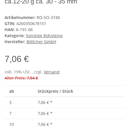
ca.12-20 g ca. 30 - 35 mm
Artikelnummer:
RO-SO-3740
GTIN:
4260350678151
HAN:
A-191-06
Kategorie:
Sonstige Rohsteine
Hersteller:
Böttcher GmbH
7,06 €
inkl. 19% USt. , zzgl.
Versand
Alter Preis: 7,84 €
ab
Stückpreis / Stück
3
7,06 €
*
7
7,06 €
*
10
7,06 €
*