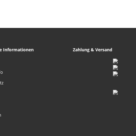
mm
mm
he Informationen
Zahlung & Versand
fo
tz
m