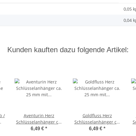
0,05 k
0,04
k
Kunden kauften dazu folgende Artikel:
b /
Aventurin Herz
Goldfluss Herz
m,
Schlüsselanhänger ca.
Schlüsselanhänger ca.
S
a.
25 mm mit Kette und
25 mm mit Kette und
2
6,49 €
*
6,49 €
*
Schlüsselring ca. 85
Schlüsselring ca. 85