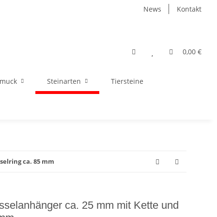
News
Kontakt
0,00 €
hmuck
Steinarten
Tiersteine
selring ca. 85 mm
üsselanhänger ca. 25 mm mit Kette und