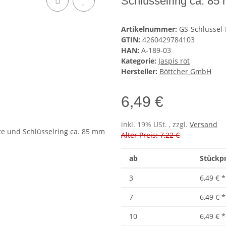
Schlüsselring ca. 85
Artikelnummer:
GS-Schlüssel-
GTIN:
4260429784103
HAN:
A-189-03
Kategorie:
Jaspis rot
Hersteller:
Böttcher GmbH
6,49 €
inkl. 19% USt. , zzgl.
Versand
Alter Preis: 7,22 €
ab
Stückpr
3
6,49 €
*
7
6,49 €
*
10
6,49 €
*