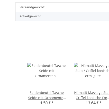
Produkteigenschaft
Wert
Versandgewicht:
Artikelgewicht:
Seidenbeutel Tasche
Hämatit Massage Sta
Seide mit Ornamenten
Griffel konische For
Kosmetiktäschen gelb
gute Steinqualität c
1,50 €
*
13,64 €
*
sehr dekorativ ca. 12 x
90 mm