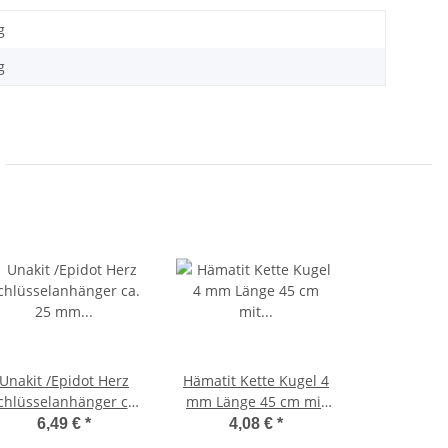
g
g
Unakit /Epidot Herz
Hämatit Kette Kugel 4
chlüsselanhänger ca.
mm Länge 45 cm mit
5 mm mit Kette ca. 85
Karabinerverschluss
6,49 €
*
4,08 €
*
mm