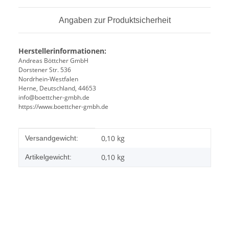
Angaben zur Produktsicherheit
Herstellerinformationen:
Andreas Böttcher GmbH
Dorstener Str. 536
Nordrhein-Westfalen
Herne, Deutschland, 44653
info@boettcher-gmbh.de
https://www.boettcher-gmbh.de
Produkteigenschaft
Wert
0,10 kg
Versandgewicht:
0,10
kg
Artikelgewicht: