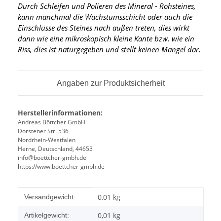
Durch Schleifen und Polieren des Mineral - Rohsteines,
kann manchmal die Wachstumsschicht oder auch die
Einschlüsse des Steines nach außen treten, dies wirkt
dann wie eine mikroskopisch kleine Kante
bzw. wie ein
Riss, dies ist naturgegeben und stellt keinen Mangel dar.
Angaben zur Produktsicherheit
Herstellerinformationen:
Andreas Böttcher GmbH
Dorstener Str. 536
Nordrhein-Westfalen
Herne, Deutschland, 44653
info@boettcher-gmbh.de
https://www.boettcher-gmbh.de
Produkteigenschaft
Wert
0,01 kg
Versandgewicht:
0,01
kg
Artikelgewicht: