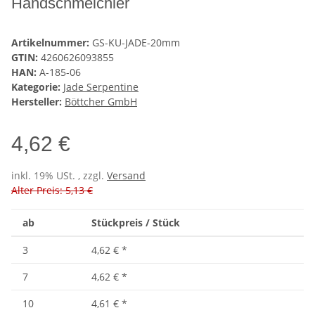
Handschmeichler
Artikelnummer:
GS-KU-JADE-20mm
GTIN:
4260626093855
HAN:
A-185-06
Kategorie:
Jade Serpentine
Hersteller:
Böttcher GmbH
4,62 €
inkl. 19% USt. , zzgl.
Versand
Alter Preis: 5,13 €
ab
Stückpreis / Stück
3
4,62 €
*
7
4,62 €
*
10
4,61 €
*