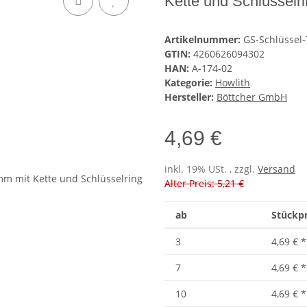
Kette und Schlüsselr
Artikelnummer:
GS-Schlüssel
GTIN:
4260626094302
HAN:
A-174-02
Kategorie:
Howlith
Hersteller:
Böttcher GmbH
4,69 €
inkl. 19% USt. , zzgl.
Versand
Alter Preis: 5,21 €
ab
Stückpr
3
4,69 €
*
7
4,69 €
*
10
4,69 €
*