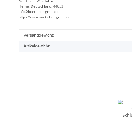
Nordrhein-Westfalen
Herne, Deutschland, 44653
info@boettcher-gmbh.de
https://www.boettcher-gmbh.de
Produkteigenschaft
Wert
Versandgewicht:
Artikelgewicht: