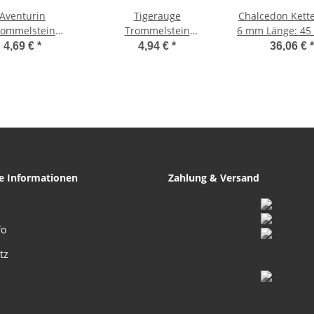
Aventurin
Tigerauge
Chalcedon Kett
rommelstein
Trommelstein
6 mm Länge: 45
selanhänger ca.
Schlüsselanhänger ca.
925er Silber Ver
4,69 €
*
4,94 €
*
36,06 €
*
5 mm mit Kette
20-25 mm mit Kette
schöne hell bla
Schlüsselring
und Schlüsselring
Farbe
he Informationen
Zahlung & Versand
fo
tz