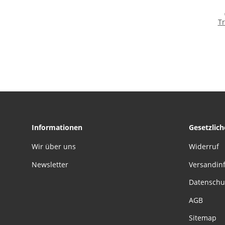
T
Schlüs
20-2
und 
Informationen
Gesetzlic
Wir über uns
Widerruf
Newsletter
Versandin
Datenschu
AGB
Sitemap