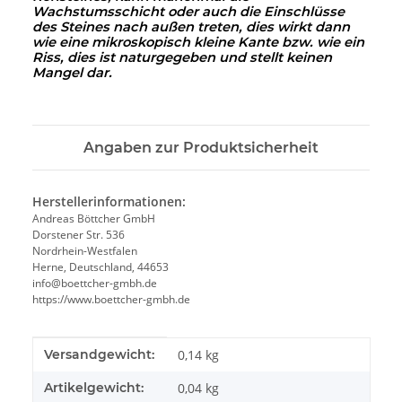
Wachstumsschicht oder auch die Einschlüsse
des Steines nach außen treten, dies wirkt dann
wie eine mikroskopisch kleine Kante
bzw. wie ein
Riss, dies ist naturgegeben und stellt keinen
Mangel dar.
Angaben zur Produktsicherheit
Herstellerinformationen:
Andreas Böttcher GmbH
Dorstener Str. 536
Nordrhein-Westfalen
Herne, Deutschland, 44653
info@boettcher-gmbh.de
https://www.boettcher-gmbh.de
Produkteigenschaft
Wert
Versandgewicht:
0,14 kg
Artikelgewicht:
0,04
kg