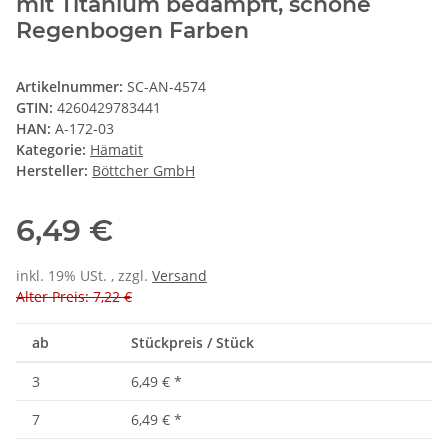
mit Titanium bedampft, schöne
Regenbogen Farben
Artikelnummer:
SC-AN-4574
GTIN:
4260429783441
HAN:
A-172-03
Kategorie:
Hämatit
Hersteller:
Böttcher GmbH
6,49 €
inkl. 19% USt. , zzgl.
Versand
Alter Preis: 7,22 €
ab
Stückpreis / Stück
3
6,49 €
*
7
6,49 €
*