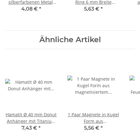
silberfarbenen Metall
Ring 6 mm Breite
a
(Metalllegierung) für
schöne schimmernde
Bo
4,08 €
*
5,63 €
*
Donuts Ø 30 - 35 mm
Farben Größe 66 mm
bla
Ähnliche Artikel
Hämatit Ø 40 mm Donut
1 Paar Magnete in Kugel
Anhänger mit Titanium
Form aus
bedampft schöne
magnetisiertem Hämatit
Feu
7,43 €
*
5,56 €
*
Regenbogen Farben
auch singende Steine
Gol