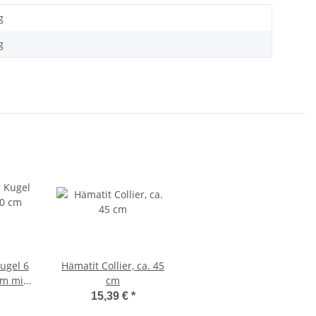
g
g
ugel 6
Hämatit Collier, ca. 45
m mit
cm
chluss
15,39 €
*