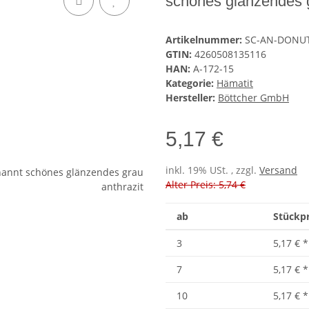
schönes glänzendes g
Artikelnummer:
SC-AN-DONU
GTIN:
4260508135116
HAN:
A-172-15
Kategorie:
Hämatit
Hersteller:
Böttcher GmbH
5,17 €
inkl. 19% USt. , zzgl.
Versand
Alter Preis: 5,74 €
ab
Stückpr
3
5,17 €
*
7
5,17 €
*
10
5,17 €
*