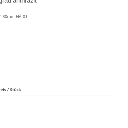
rau anthrazit
T-30mm-HÄ-01
eis / Stück