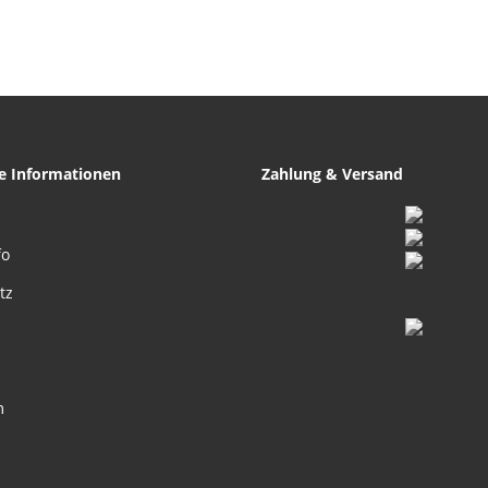
el Ring mit 3
trasskugeln
he Informationen
Zahlung & Versand
fo
tz
m