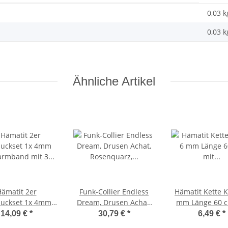
0,03 k
0,03
k
Ähnliche Artikel
ämatit 2er
Funk-Collier Endless
Hämatit Kette K
uckset 1x 4mm
Dream, Drusen Achat,
mm Länge 60 c
larmband mit 3
Rosenquarz, Silber-
Karabinervers
14,09 €
*
30,79 €
*
6,49 €
*
skugeln,1x 4mm
Hämatit ca. 90 cm