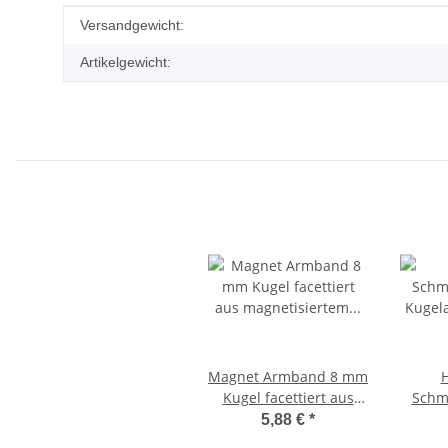
Produkteigenschaft
Wert
Versandgewicht:
Artikelgewicht:
Magnet Armband 8 mm
H
Kugel facettiert aus
Schm
magnetisiertem
Kuge
5,88 €
*
Hämatit schönes unisex
Stras