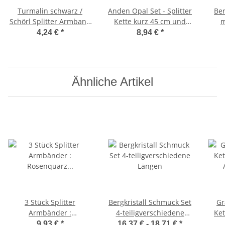
Turmalin schwarz /
Anden Opal Set - Splitter
Ber
Schörl Splitter Armband
Kette kurz 45 cm und
m
auf Stretchband
Armband 20 cm
An
4,24 €
*
8,94 €
*
Ähnliche Artikel
3 Stück Splitter
Bergkristall Schmuck Set
Gr
Armbänder :
4-teiligverschiedene
Ket
Rosenquarz Amethyst
Längen
9,93 €
*
16,37 € -
18,71 €
*