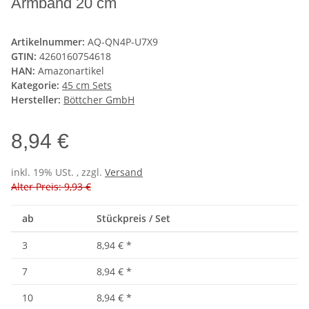
Armband 20 cm
Artikelnummer:
AQ-QN4P-U7X9
GTIN:
4260160754618
HAN:
Amazonartikel
Kategorie:
45 cm Sets
Hersteller:
Böttcher GmbH
8,94 €
inkl. 19% USt. , zzgl.
Versand
Alter Preis: 9,93 €
ab
Stückpreis / Set
3
8,94 €
*
7
8,94 €
*
10
8,94 €
*