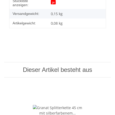
Produkteigenschaft
Wert
Stückliste
ja
anzeigen:
0,15 kg
Versandgewicht:
0,08
kg
Artikelgewicht:
Dieser Artikel besteht aus