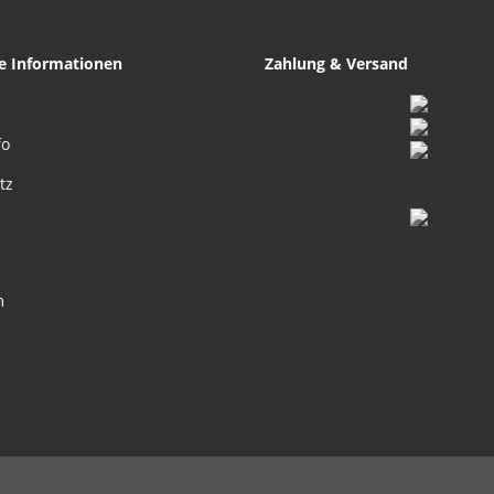
he Informationen
Zahlung & Versand
fo
tz
m