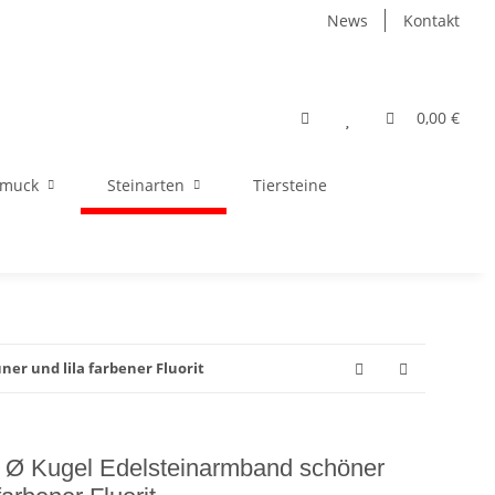
News
Kontakt
0,00 €
hmuck
Steinarten
Tiersteine
er und lila farbener Fluorit
 Ø Kugel Edelsteinarmband schöner