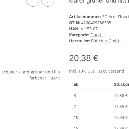
klarer grüner und lila 
Artikelnummer:
SC-Arm-Fluor
GTIN:
4260429786305
HAN:
A-153-07
Kategorie:
Fluorit
Hersteller:
Böttcher GmbH
20,38 €
inkl. 19% USt. , zzgl.
Versand
ab
Stückpr
3
19,36 €
7
18,85 €
10
18,34 €
15
17,84 €