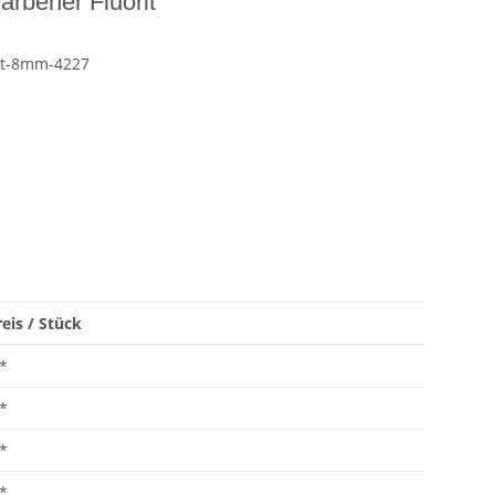
farbener Fluorit
it-8mm-4227
eis / Stück
*
*
*
*