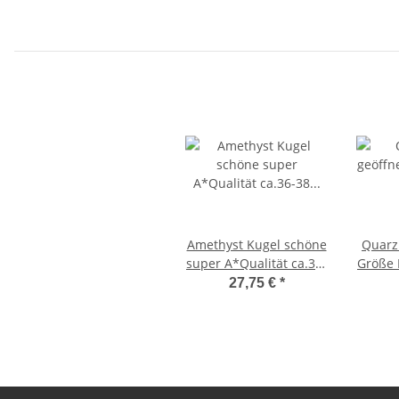
Amethyst Kugel schöne
Quarz
super A*Qualität ca.36-
Größe 
38 mm Ø
27,75 €
*
Handschmeichler
Überr
Ti