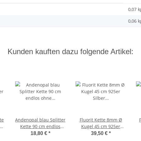
0,07 k
0,06
k
Kunden kauften dazu folgende Artikel:
te
Andenopal blau Splitter
Fluorit Kette 8mm Ø
ber
Kette 90 cm endlos
Kugel 45 cm 925er
osa
ohne Verschluss
Silber Verschluss klarer
18,80 €
*
39,50 €
*
schöne aqua Farbe
grüner, lila farbener