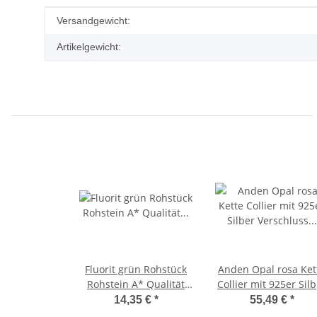
Produkteigenschaft
Wert
Versandgewicht:
Artikelgewicht:
Fluorit grün Rohstück
Anden Opal rosa Ket
Rohstein A* Qualität
Collier mit 925er Sil
super schöne grüne
Verschluss schöne r
14,35 €
*
55,49 €
*
Farbe ca.65 - 100 mm
gemaserte Farbe