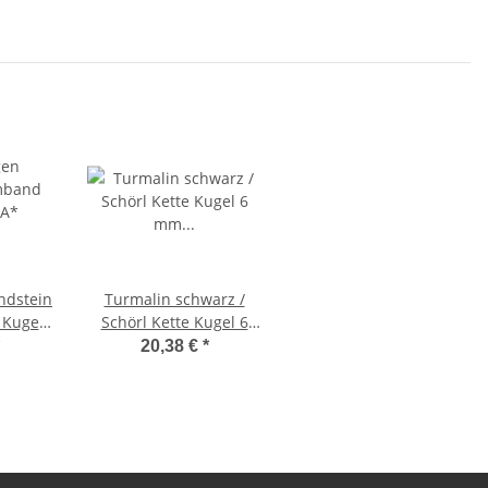
dstein
Turmalin schwarz /
Kugel
Schörl Kette Kugel 6
auf
mm Länge ca. 45 cm
20,38 €
*
nd
geknotet mit
silberfarbenen
Verschluss