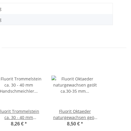
g
g
Fluorit Trommelstein
Fluorit Oktaeder
ca. 30 - 40 mm
naturgewachsen geölt
Handschmeichler
ca.30-35 mm schöne
8,26 €
*
8,50 €
*
Glücksstein 1 Stück
grüne Farbe....