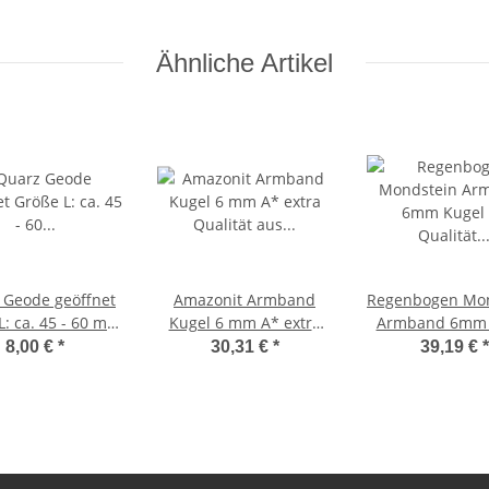
Fluorit
Ähnliche Artikel
 Geode geöffnet
Amazonit Armband
Regenbogen Mon
L: ca. 45 - 60 mm
Kugel 6 mm A* extra
Armband 6mm 
das älteste
Qualität aus
A* Qualität 
8,00 €
*
30,31 €
*
39,19 €
*
aschungsei a. d.
Madagaskar
Stretchba
efe der Erde